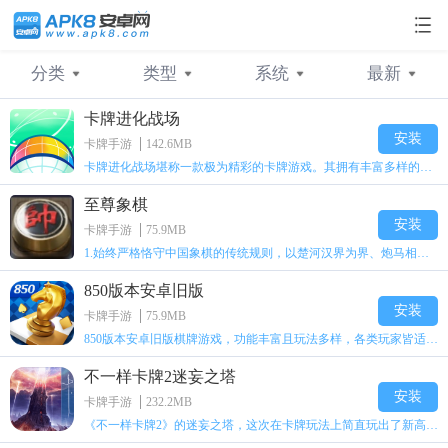
分类
类型
系统
最新
卡牌进化战场
不限
不限
不限
最新
横版格斗
卡牌
安卓
人气
卡牌手游
角色
苹果
安装
卡牌手游
142.6MB
卡牌进化战场堪称一款极为精彩的卡牌游戏。其拥有丰富多样的卡牌设计，各类卡牌皆具备独特效果。玩家需熟练运用卡牌，方能战胜对手。每场对决都极具策略性，在闯关进程里，能够不断解锁全新卡牌。玩家可自由参与比赛，挑战更多对手，从而进一步增强卡组实力。要灵活驾驭所有卡牌，如此才能在比赛中斩获更多荣誉。
经营策略
策略
角色RPG
放置
变态手游
动作
至尊象棋
满Vip版手游
休闲
H5游戏
二次元
手机游戏
其他
安装
卡牌手游
75.9MB
1.始终严格恪守中国象棋的传统规则，以楚河汉界为界、炮马相互角逐的布局，能让玩家刹那间就沉浸在国粹文化的独特魅力里。
GM手游
850版本安卓旧版
安装
卡牌手游
75.9MB
850版本安卓旧版棋牌游戏，功能丰富且玩法多样，各类玩家皆适宜。无论新手小白，还是资深玩家，都能在此寻觅到契合自身的玩法，畅享公平公正的竞技对战。凭借流畅操作、精美画面、丰厚奖励以及社交互动功能，它带来了极致的棋牌娱乐体验。要是你钟情棋牌游戏，那就赶紧下载850豪华版棋牌，与全球玩家一同开启精彩对战之旅吧！
不一样卡牌2迷妄之塔
安装
卡牌手游
232.2MB
《不一样卡牌2》的迷妄之塔，这次在卡牌玩法上简直玩出了新高度！技能统统以卡牌形式呈现，而且连招就跟拼乐高似的，“咔咔”几下，手残玩家躺着都能轻松打出超酷炫的combo。在爬塔过程中，随意捡到的一件装备，都有可能彻底改变战局，像让拖鞋拥有宝剑的特效，又或者把法杖变成会喷火的吉他。每次开启一局游戏，就如同开盲盒一般，只是这个盲盒开出来的东西，可是会“揍人”的哦！