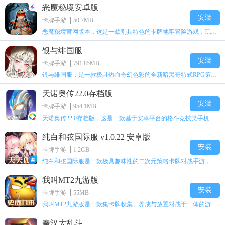
恶魔秘境安卓版
安装
卡牌手游
50.7MB
恶魔秘境官网版本，这是一款别具特色的卡牌地牢冒险游戏，玩家需先进行收集，通过搜索来充实卡牌库，提升卡牌等级并解锁技能。当搜索告一段落，怪物便会接踵而至，紧接着便是令人热血沸腾的战斗时刻！带上你用心搭配、悉心培养的卡组，尽情体验将BOSS完虐的畅快之感吧！
银与绯国服
安装
卡牌手游
791.85MB
银与绯国服，是一款极具热血奇幻色彩的全新暗黑哥特式RPG策略手游。游戏以中世纪的哥特大陆为背景，创新性地将哥特美学与中世纪吸血鬼叙事故事巧妙融合，引领你迎接全新体验。在最新的银与绯国服正版手游中，采用了“低饱和+高级灰+水彩”的独特美术风格，为玩家打造出一个暗黑幻想世界，玩家将在此开启精彩纷呈的中世纪群像冒险之旅。
天诺奥传22.0存档版
安装
卡牌手游
954.1MB
天诺奥传22.0存档版，这是一款基于安卓平台的格斗竞技类手机游戏。对于奥特曼爱好者而言，它带来了无需实名认证，就能操控奥特曼展开格斗的独特游玩体验。玩家能够挑选自己喜爱的奥特曼，与那些在各类不同作品里亮相过的怪兽展开对战，以此挑战自身极限。
纯白和弦国际服 v1.0.22 安卓版
安装
卡牌手游
1.2GB
纯白和弦国际服是一款极具趣味性的二次元策略卡牌对战手游，游戏融入了《天鹅湖》、《尼伯龙根的指环》、《胡桃夹子》等诸多音乐元素，结合精致的画面与魅力十足的角色设计，构建了一个神秘的音乐幻想世界。在这个游戏中，你将遇到多位个性独特的少女角色，并与她们并肩作战，共同抵御强敌，守护维尔兰德最后的希望。快来下载游戏，带领这些少女们向乐魇发起华丽挑战吧！
我叫MT2九游版
安装
卡牌手游
55MB
我叫MT2九游版是一款集卡牌收集、养成与放置对战于一体的游戏。在游戏中，卡牌是玩家对战的基础，玩家需要充分理解每张卡牌的技能，并通过合理的组合，在各种玩法中轻松取胜。此外，游戏中还有许多方法可以增强卡牌英雄的战斗力，比如铭刻、武器升级以及宝石强化等，这些都是玩家需要掌握的内容。
秦汉大乱斗