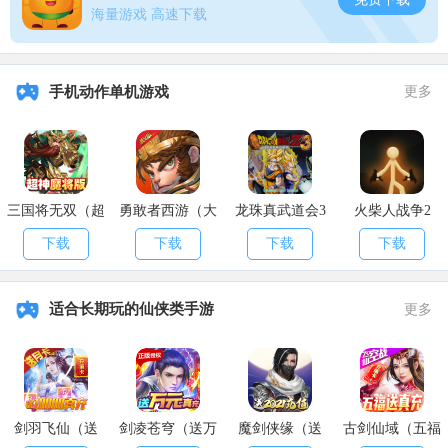
海量游戏 高速下载
手机动作单机游戏
更多
三国将无双（超
勇敢者西游（大
龙珠真武道会3
火柴人战争2
神魔将版）
乱斗）
下载
下载
下载
下载
适合长期玩的仙侠类手游
更多
剑羽飞仙（送
剑凌苍穹（送万
魔剑侠缘（送
古剑仙域（五福