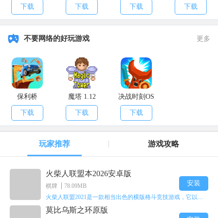
10000真充）
元真充）
2021充值）
送真充）
下载
下载
下载
下载
不要网络的好玩游戏
更多
保利桥
魔塔 1.12
决战时刻OS
下载
下载
下载
玩家推荐
游戏攻略
火柴人联盟本2026安卓版
安装
棋牌
78.09MB
火柴人联盟2021是一款相当出色的横版格斗竞技游戏，它以火柴人形象高度还原了知名端游《英雄联盟》里的众多英雄。玩家能够自由挑选两名火柴人英雄开启自己的战斗秀，这里有着炫酷的技能特效和一流的打击感，感兴趣的话就快来体验火柴人联盟2021吧！
莫比乌斯之环原版