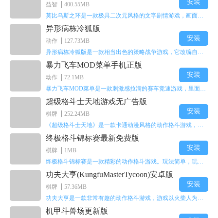
安装
益智
400.55MB
莫比乌斯之环是一款极具二次元风格的文字剧情游戏，画面达到动画级别的视觉效果，玩家将帮助游戏中的二次元少女达成心愿，感兴趣的玩家不妨来体验一下这款游戏！
异形病栋冷狐版
安装
动作
127.73MB
异形病栋冷狐版是一款相当出色的策略战争游戏，它改编自同名电影。玩家会进入一座遍布未知与恐惧的废弃病楼，探寻里面的秘密，揭开潜藏在黑暗里的真相。在游戏过程中，玩家要收集线索和道具，破解各种谜团，还要躲避或者对抗怪物。这款游戏支持中文字幕，能带来沉浸式的恐怖体验，很适合喜爱恐怖解谜的玩家。
暴力飞车MOD菜单手机正版
安装
动作
72.1MB
暴力飞车MOD菜单是一款刺激感拉满的赛车竞速游戏，里面有海量顶级超跑等着玩家去解锁和驾驶。游戏还加入了充满悬念的隐藏宝箱系统，打开宝箱能获得稀有道具、性能强化组件和特殊奖励，这些都能大大提高通关效率和竞技优势，玩起来紧张又爽快，沉浸感特别强。
超级格斗士天地游戏无广告版
安装
棋牌
252.24MB
《超级格斗士天地》是一款卡通动漫风格的动作格斗游戏，能瞬间点燃你的格斗激情，让你迅速热血沸腾。游戏里有海绵宝宝、超能小子、幻影丹尼等众多热门角色可供挑选，趣味性拉满，玩起来容易上瘾，绝对是打发无聊时光的绝佳选择。对这款游戏感兴趣的朋友，欢迎来天尚站体验~
终极格斗锦标赛最新免费版
安装
棋牌
1MB
终极格斗锦标赛是一款精彩的动作格斗游戏。玩法简单，玩家只需滑动手势，就能施展出华丽的史诗动作与超级连招。不断提升、升级你的战斗技能吧！欢迎前来体验！在原有基础上，操作体验进行了一定优化，玩家操作将更加简洁流畅，还能为角色添加特殊能力与招式。喜欢这类游戏的玩家可千万别错过！
功夫大亨(KungfuMasterTycoon)安卓版
安装
棋牌
57.36MB
功夫大亨是一款非常有趣的动作格斗游戏，游戏以火柴人为角色形象，不同职业的角色都拥有独特的特殊效果。玩家可以选择自己喜爱的角色挑战关卡，在关卡中通过施展连续特技来消灭怪物。游戏有着精彩的战斗方式和炫酷的特效，喜欢这类游戏的玩家快来体验功夫大亨吧！
机甲斗兽场更新版