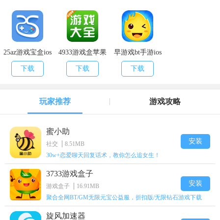
25az游戏宝盒ios
4933游戏盒苹果
早游戏bt手游ios
版
ios版
版
下载
下载
下载
玩家推荐
游戏攻略
蜜小助
安装
社交
8.51MB
30w+恋爱聊天回复话术，教你怎么追女生！
3733游戏盒子
安装
游戏盒子
16.91MB
聚合全网BT/GM无限元宝公益服，折扣版/无限钻石游戏下载
旋风加速器