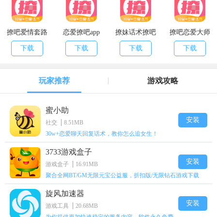
撩吧爱情套路
恋爱撩吧app
撩妹话术撩吧
撩吧恋爱大师
下载
下载
下载
下载
玩家推荐
游戏攻略
蜜小助
安装
社交
8.51MB
30w+恋爱聊天回复话术，教你怎么追女生！
3733游戏盒子
安装
游戏盒子
16.91MB
聚合全网BT/GM无限元宝公益服，折扣版/无限钻石游戏下载
旋风加速器
安装
游戏工具
20.68MB