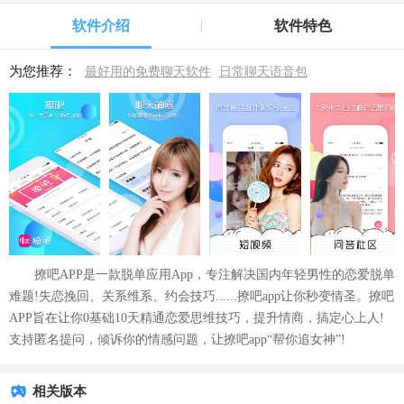
软件介绍
软件特色
为您推荐：
最好用的免费聊天软件
日常聊天语音包
撩吧APP是一款脱单应用App，专注解决国内年轻男性的恋爱脱单
难题!失恋挽回、关系维系、约会技巧......撩吧app让你秒变情圣。撩吧
APP旨在让你0基础10天精通恋爱思维技巧，提升情商，搞定心上人!
支持匿名提问，倾诉你的情感问题，让撩吧app“帮你追女神”!
相关版本