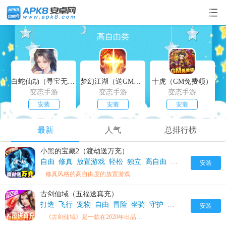
高自由类
白蛇仙劫（寻宝无限真充）
梦幻江湖（送GM特权）
十虎（GM免费领）
变态手游
变态手游
变态手游
安装
安装
安装
最新
人气
总排行榜
小黑的宝藏2（渡劫送万充）
自由
修真
放置游戏
轻松
独立
高自由
凡人修仙
挂机
安装
修真风格的高自由度的放置游戏
古剑仙域（五福送真充）
打造
飞行
宠物
自由
冒险
坐骑
守护
高自由
古剑仙域B
安装
《古剑仙域》是一款在2020年出品的精品仙侠真爱手游