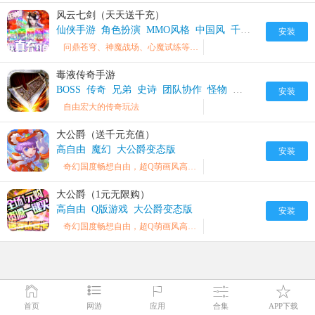
风云七剑（天天送千充）
仙侠手游
角色扮演
MMO风格
中国风
千人同屏
高自由
安装
问鼎苍穹、神魔战场、心魔试练等十数种PVP、PVE玩法激发你所有淋漓战意！
毒液传奇手游
BOSS
传奇
兄弟
史诗
团队协作
怪物
战斗
手游
玩家
安装
自由宏大的传奇玩法
大公爵（送千元充值）
高自由
魔幻
大公爵变态版
安装
奇幻国度畅想自由，超Q萌画风高度自由操作
大公爵（1元无限购）
高自由
Q版游戏
大公爵变态版
安装
奇幻国度畅想自由，超Q萌画风高度自由操作
首页
网游
应用
合集
APP下载