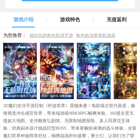
游戏介绍
游戏特色
充值返利
为您推荐：
很好玩的角色扮演手游
角色扮演类单机游戏
3D魔幻史诗手游巨制《狩游世界》震撼来袭！电影级次世代画质，极
致视觉冲击感官世界，带来端游级MMORPG畅爽体验。360度全景无
缝超大地图、史诗般恢弘剧情、无限制地图探险、多人同屏交互体
验，经典副本设计挑战巨型BOSS，带来更畅快淋漓的战斗体验。全新
魔幻世界种族阵营对抗，驰骋战场所向披靡，勇士们，让我们为了荣