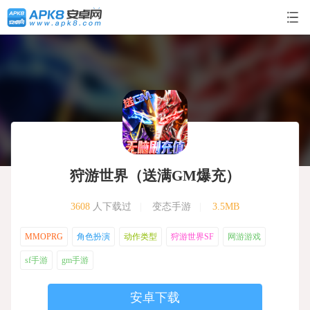
狩游世界（送满GM爆充）
3608
人下载过
|
变态手游
|
3.5MB
MMOPRG
角色扮演
动作类型
狩游世界SF
网游游戏
sf手游
gm手游
安卓下载