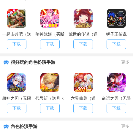
一起击碎吧（送
萌神战姬（买断
荒世的传说（送
狮子王传说
终身卡）
版）
海量红包）
下载
下载
下载
下载
很好玩的角色扮演手游
更多
超神之刃（无限
代号斩（送月卡
六界仙尊（送
命运之刃（无限
爆真充）
送8000）
2021充值）
送充值）
下载
下载
下载
下载
角色扮演手游
更多