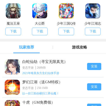
魔法王座
大公爵
少年三国Q传
少年江湖志
下载
下载
下载
下载
玩家推荐
游戏攻略
白蛇仙劫（寻宝无限真充）
安装
变态手游
268MB
2021年唯美东方玄幻仙侠手游
梦幻江湖（送GM特权）
安装
变态手游
250.1MB
以一控三助你横扫三界仙魔！
十虎（GM免费领）