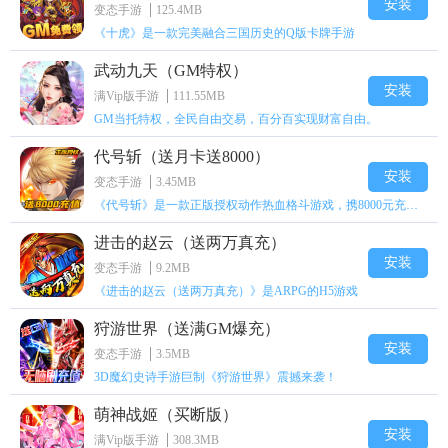
安装
变态手游
125.4MB
《十虎》是一款完美融合三国历史的Q版卡牌手游
武动九天（GM特权）
安装
满Vip版手游
111.55MB
GM当托特权，全民自由交易，百分百实现财富自由。
代号斩（送月卡送8000）
安装
变态手游
3.45MB
《代号斩》是一款正版授权动作热血格斗游戏，携8000元充值壕礼福利来袭！
进击的赵云（送两万真充）
安装
变态手游
9.2MB
《进击的赵云（送两万真充）》是ARPG的H5游戏
狩游世界（送满GM爆充）
安装
变态手游
3.5MB
3D魔幻史诗手游巨制《狩游世界》震撼来袭！
萌神战姬（买断版）
安装
满Vip版手游
308.3MB