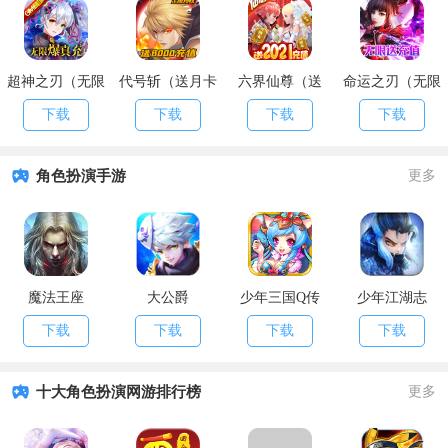
超神之刃（无限
代号斩（送月卡
六界仙尊（送
命运之刃（无限
爆真充）
送8000）
2021充值）
送充值）
下载
下载
下载
下载
角色扮演手游
更多
魔法王座
大公爵
少年三国Q传
少年江湖志
下载
下载
下载
下载
十大角色扮演网游排行榜
更多