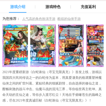
游戏介绍
游戏特色
充值返利
为您推荐：
人气高的角色扮演手游
酷炫的仙侠手游
2021年度重磅新游《白蛇诛仙（寻宝无限真充）》首发上线，游戏以
我国四大民间传说之一的白蛇传为蓝本，用真爱凄美的格调重塑神魔
仙侠之间的旷世纠葛。紧贴经典的细腻剧情，自由选择的修仙之道，
酣畅刺激的战斗冲击。仙魔斗战的混沌三界，等你临世再主乾坤。真
命天劫的玄仙之途，等你步入渡尽红尘！天地在手俯瞰苍生的巅峰之
感，尽在2021年度真诚巨献《白蛇诛仙（寻宝无限真充）》！