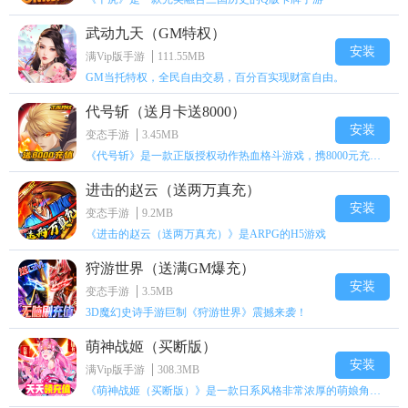
武动九天（GM特权）
安装
满Vip版手游
111.55MB
GM当托特权，全民自由交易，百分百实现财富自由。
代号斩（送月卡送8000）
安装
变态手游
3.45MB
《代号斩》是一款正版授权动作热血格斗游戏，携8000元充值壕礼福利来袭！
进击的赵云（送两万真充）
安装
变态手游
9.2MB
《进击的赵云（送两万真充）》是ARPG的H5游戏
狩游世界（送满GM爆充）
安装
变态手游
3.5MB
3D魔幻史诗手游巨制《狩游世界》震撼来袭！
萌神战姬（买断版）
安装
满Vip版手游
308.3MB
《萌神战姬（买断版）》是一款日系风格非常浓厚的萌娘角色扮演策略卡牌手游