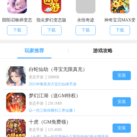
阴阳召唤师变态
指尖梦幻变态版
永恒奇迹
神奇宝贝MAX变
版
态版
下载
下载
下载
下载
玩家推荐
游戏攻略
白蛇仙劫（寻宝无限真充）
安装
变态手游
268MB
2021年唯美东方玄幻仙侠手游
梦幻江湖（送GM特权）
安装
变态手游
250.1MB
以一控三助你横扫三界仙魔！
十虎（GM免费领）
安装
变态手游
125.4MB
《十虎》是一款完美融合三国历史的Q版卡牌手游