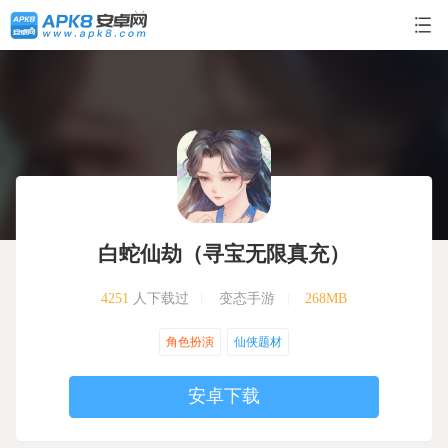
白蛇仙劫（寻宝无限真充）
4251
人下载过
|
变态手游
|
268MB
角色扮演
仙侠题材
安卓下载