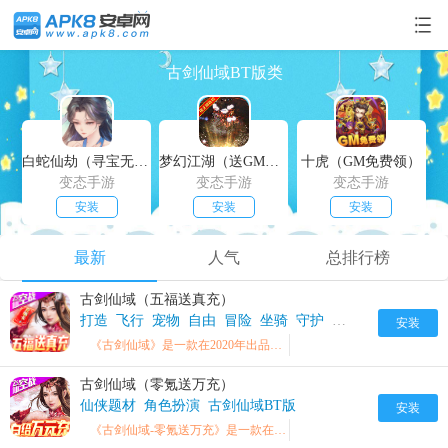
古剑仙域BT版类
白蛇仙劫（寻宝无限真充）
梦幻江湖（送GM特权）
十虎（GM免费领）
变态手游
变态手游
变态手游
安装
安装
安装
最新
人气
总排行榜
古剑仙域（五福送真充）
打造
飞行
宠物
自由
冒险
坐骑
守护
高自由
古剑仙域B
安装
《古剑仙域》是一款在2020年出品的精品仙侠真爱手游
古剑仙域（零氪送万充）
仙侠题材
角色扮演
古剑仙域BT版
安装
《古剑仙域-零氪送万充》是一款在2020年出品的精品仙侠真爱手游