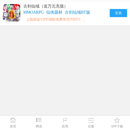
古剑仙域（送万元充值）
MMOARPG
仙侠题材
古剑仙域BT版
安装
上线就送VIP8!领取免费首充可到VIP12!充值比例1:500!立刻领取18888元宝!188W金币!超多奖励领不完!
首页
网游
应用
合集
APP下载