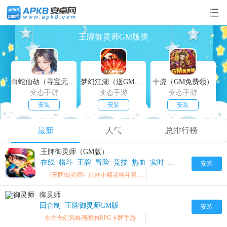
王牌御灵师GM版类
白蛇仙劫（寻宝无限真充）
梦幻江湖（送GM特权）
十虎（GM免费领）
变态手游
变态手游
变态手游
安装
安装
安装
最新
人气
总排行榜
王牌御灵师（GM版）
在线
格斗
王牌
冒险
竞技
热血
实时
小精灵
GM
地下
安装
​《王牌御灵师》首款小精灵格斗冒险手游
御灵师
回合制
王牌御灵师GM版
安装
东方奇幻风格画面的RPG卡牌手游