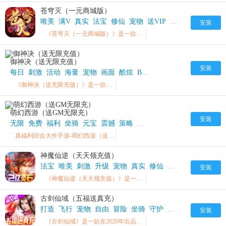
苍穹灭（一元商城版）
唯美
满V
真实
法宝
修仙
宠物
送VIP
多人
刺激
苍穹
安装
《苍穹灭（一元商城版）》是一款唯美真实的修仙世界主题游戏
御神决（送无限充值）
安装
每日
刺激
活动
海量
宠物
画面
酷炫
BOSS
画面精致
钻石
御神
《御神决（送无限充值）》是一款以激爽战斗为核心的Q版3D炫战MMO手游。
萌幻西游（送GM无限充）
安装
无限
免费
福利
坐骑
元宝
震撼
策略
宠物
GM
热血
萌幻西游G
真福利回合大作手游-萌幻西游（送GM无限充）震撼来袭！
神魔仙逆（天天领充值）
法宝
唯美
刺激
升级
宠物
真实
修仙
多人
神魔
神魔仙
安装
《神魔仙逆（天天领充值）》是一款唯美真实的修仙世界主题游戏
古剑仙域（五福送真充）
打造
飞行
宠物
自由
冒险
坐骑
守护
高自由
古剑仙域B
安装
《古剑仙域》是一款在2020年出品的精品仙侠真爱手游