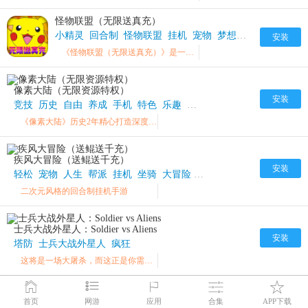
怪物联盟（无限送真充）
小精灵
回合制
怪物联盟
挂机
宠物
梦想
回合制策略
冒
安装
《怪物联盟（无限送真充）》是一款以宠物小精灵为背景的挂机放置手游。
像素大陆（无限资源特权）
安装
竞技
历史
自由
养成
手机
特色
乐趣
宠物
副本
BOSS
像素大陆
《像素大陆》历史2年精心打造深度还原经典角色和特色画面
疾风大冒险（送鲲送千充）
安装
轻松
宠物
人生
帮派
挂机
坐骑
大冒险
回合制
二次元
武器
疾
二次元风格的回合制挂机手游
士兵大战外星人：Soldier vs Aliens
安装
塔防
士兵大战外星人
疯狂
这将是一场大屠杀，而这正是你需要的...
首页
网游
应用
合集
APP下载