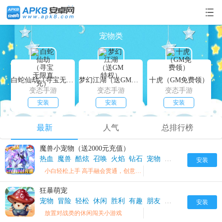
宠物类
白蛇仙劫（寻宝无限真充）
梦幻江湖（送GM特权）
十虎（GM免费领）
变态手游
变态手游
变态手游
安装
安装
安装
最新
人气
总排行榜
魔兽小宠物（送2000元充值）
热血
魔兽
酷炫
召唤
火焰
钻石
宠物
回合制
轻松
魔兽
安装
小白轻松上手 高手融会贯通，创意剧情关卡，超难智能怪物！更有酷炫宠物专属技能助你一臂之力!
狂暴萌宠
宠物
冒险
轻松
休闲
胜利
有趣
朋友
帮助
萌宠
安装
放置对战类的休闲闯关小游戏