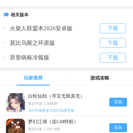
相关版本
火柴人联盟本2026安卓版
下载
莫比乌斯之环原版
下载
异形病栋冷狐版
下载
玩家推荐
游戏攻略
白蛇仙劫（寻宝无限真充）
安装
变态手游
268MB
2021年唯美东方玄幻仙侠手游
梦幻江湖（送GM特权）
安装
变态手游
250.1MB