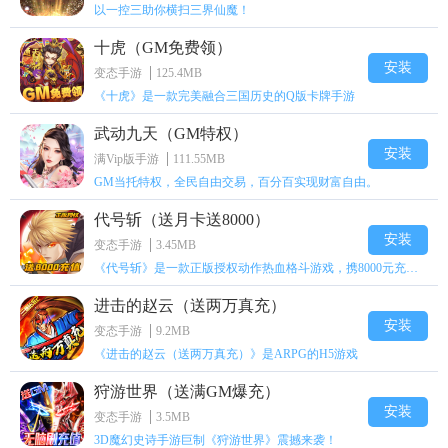
以一控三助你横扫三界仙魔！
十虎（GM免费领）
安装
变态手游
125.4MB
《十虎》是一款完美融合三国历史的Q版卡牌手游
武动九天（GM特权）
安装
满Vip版手游
111.55MB
GM当托特权，全民自由交易，百分百实现财富自由。
代号斩（送月卡送8000）
安装
变态手游
3.45MB
《代号斩》是一款正版授权动作热血格斗游戏，携8000元充值壕礼福利来袭！
进击的赵云（送两万真充）
安装
变态手游
9.2MB
《进击的赵云（送两万真充）》是ARPG的H5游戏
狩游世界（送满GM爆充）
安装
变态手游
3.5MB
3D魔幻史诗手游巨制《狩游世界》震撼来袭！