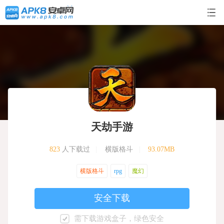
天劫手游
823
人下载过
|
横版格斗
|
93.07MB
横版格斗
rpg
魔幻
安全下载
需下载游戏盒子，绿色安全