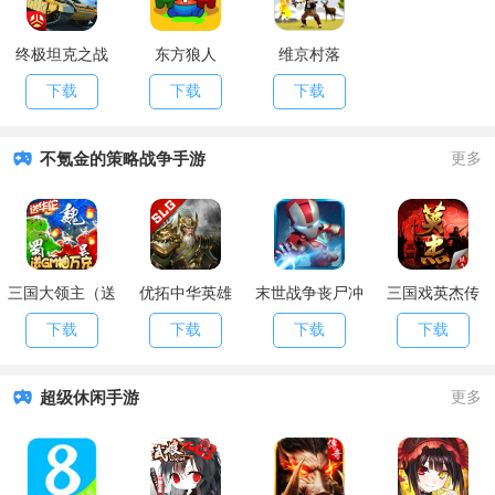
终极坦克之战
东方狼人
维京村落
下载
下载
下载
不氪金的策略战争手游
更多
三国大领主（送
优拓中华英雄
末世战争丧尸冲
三国戏英杰传
GM抽万充）
（送百抽）
突
下载
下载
下载
下载
超级休闲手游
更多