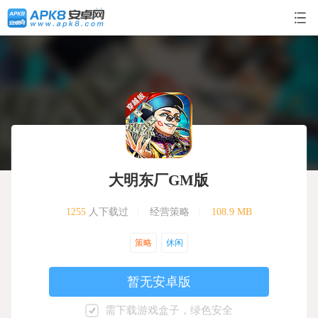
大明东厂GM版
1255
人下载过
|
经营策略
|
108.9 MB
策略
休闲
暂无安卓版
需下载游戏盒子，绿色安全