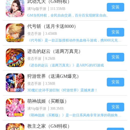
武动九天（GM特权）
安装
满Vip版手游
111.55MB
GM当托特权，全民自由交易，百分百实现财富自由。
代号斩（送月卡送8000）
安装
变态手游
3.45MB
《代号斩》是一款正版授权动作热血格斗游戏，携8000元充值壕礼福利来袭！
进击的赵云（送两万真充）
安装
变态手游
9.2MB
《进击的赵云（送两万真充）》是ARPG的H5游戏
狩游世界（送满GM爆充）
安装
变态手游
3.5MB
3D魔幻史诗手游巨制《狩游世界》震撼来袭！
萌神战姬（买断版）
安装
满Vip版手游
308.3MB
《萌神战姬（买断版）》是一款日系风格非常浓厚的萌娘角色扮演策略卡牌手游
教主之家（GM特权）