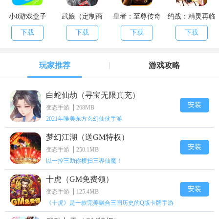
小8游戏盒子
武娘（定制商
皇者：至尊传奇
约战：精灵再临
城）
下载
下载
下载
下载
玩家推荐
游戏攻略
白蛇仙劫（寻宝无限真充）
安装
变态手游
268MB
2021年唯美东方玄幻仙侠手游
梦幻江湖（送GM特权）
安装
变态手游
250.1MB
以一控三助你横扫三界仙魔！
十虎（GM免费领）
安装
变态手游
125.4MB
《十虎》是一款完美融合三国历史的Q版卡牌手游