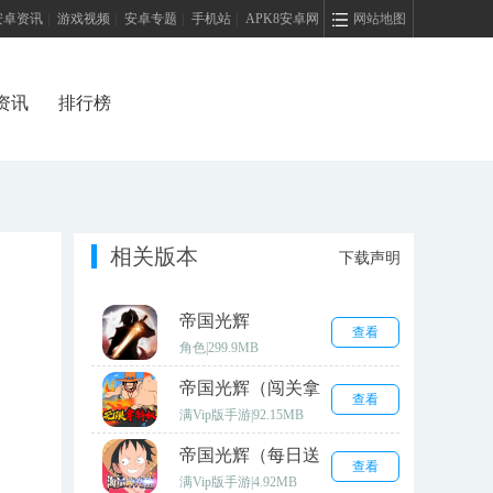
安卓资讯
|
游戏视频
|
安卓专题
|
手机站
|
APK8安卓网
网站地图
资讯
排行榜
相关版本
下载声明
帝国光辉
查看
角色
|
299.9MB
帝国光辉（闯关拿
查看
充值）
满Vip版手游
|
92.15MB
帝国光辉（每日送
查看
1000R）
满Vip版手游
|
4.92MB