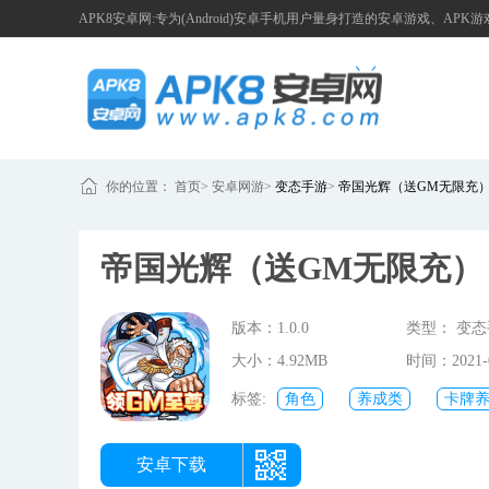
APK8安卓网:专为(Android)安卓手机用户量身打造的安卓游戏、APK
你的位置：
首页
>
安卓网游
>
变态手游
>
帝国光辉（送GM无限充
帝国光辉（送GM无限充
版本：1.0.0
类型： 变
大小：4.92MB
时间：2021-0
17:15:56
标签:
角色
养成类
卡牌
安卓下载