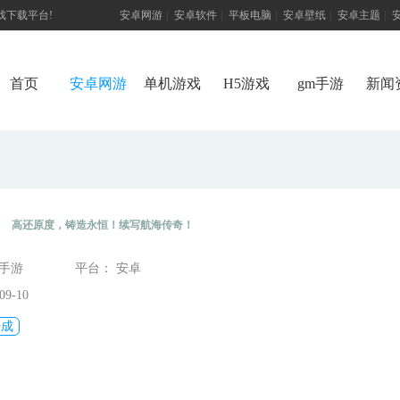
游戏下载平台!
安卓网游
|
安卓软件
|
平板电脑
|
安卓壁纸
|
安卓主题
|
首页
安卓网游
单机游戏
H5游戏
gm手游
新闻
）
）
高还原度，铸造永恒！续写航海传奇！
态手游
平台： 安卓
9-10
养成