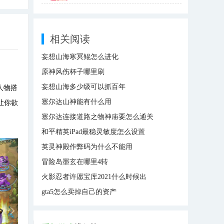
相关阅读
妄想山海寒冥鲲怎么进化
原神风伤杯子哪里刷
妄想山海多少级可以抓百年
人物搭
塞尔达山神能有什么用
让你欲
塞尔达连接道路之物神庙要怎么通关
和平精英iPad最稳灵敏度怎么设置
英灵神殿作弊码为什么不能用
冒险岛墨玄在哪里4转
火影忍者许愿宝库2021什么时候出
gta5怎么卖掉自己的资产