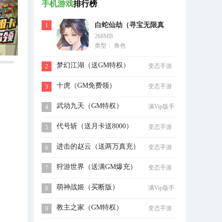
手机游戏
排行榜
白蛇仙劫（寻宝无限真
1
268MB
充）
类型： 角色
梦幻江湖（送GM特权）
变态手游
2
十虎（GM免费领）
变态手游
3
武动九天（GM特权）
满Vip版手
4
游
代号斩（送月卡送8000）
变态手游
5
进击的赵云（送两万真充）
变态手游
6
狩游世界（送满GM爆充）
变态手游
7
萌神战姬（买断版）
满Vip版手
8
游
教主之家（GM特权）
变态手游
9