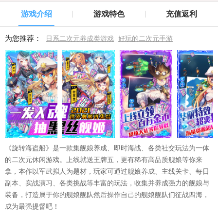
游戏介绍
游戏特色
充值返利
为您推荐：
日系二次元养成类游戏
好玩的二次元手游
《旋转海盗船》是一款集舰娘养成、即时海战、各类社交玩法为一体
的二次元休闲游戏。上线就送王牌五，更有稀有高品质舰娘等你来
拿，本作以军武拟人为题材，玩家可通过舰娘养成、主线关卡、每日
副本、实战演习、各类挑战等丰富的玩法，收集并养成强力的舰娘与
装备，打造属于你的舰娘舰队然后操作自己的舰娘舰队们征战四海，
成为最强提督吧！