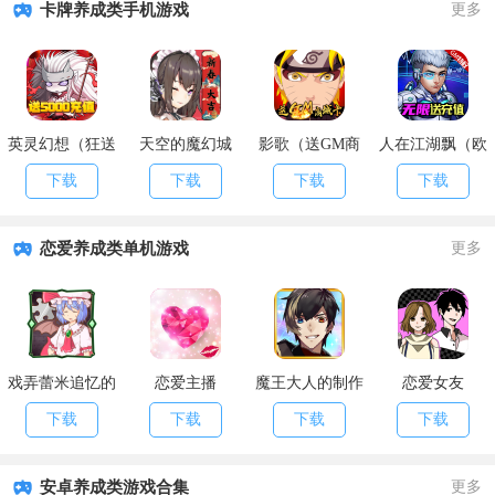
卡牌养成类手机游戏
更多
英灵幻想（狂送
天空的魔幻城
影歌（送GM商
人在江湖飘（欧
5000充）
（送无限充值）
城卡）
皇抽千充）
下载
下载
下载
下载
恋爱养成类单机游戏
更多
戏弄蕾米追忆的
恋爱主播
魔王大人的制作
恋爱女友
碎片
人
下载
下载
下载
下载
安卓养成类游戏合集
更多