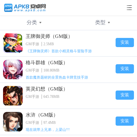
分类
类型
王牌御灵师（GM版）
不限
不限
横版格斗
卡牌
卡牌手游
角色
安装
GM手游
2.5MB
​《王牌御灵师》首款小精灵格斗冒险手游
经营策略
策略
角色RPG
放置
变态手游
动作
格斗群雄（GM版）
满Vip版手游
休闲
H5游戏
二次元
手机游戏
其他
安装
GM手游
100.80MB
首款魔兽题材的全景热血卡牌竞技手游
GM手游
三国
回合制
英灵幻想（GM版）
安装
GM手游
645.78MB
水浒（GM版）
安装
GM手游
97.4MB
现在就带上兄弟，上梁山!!!