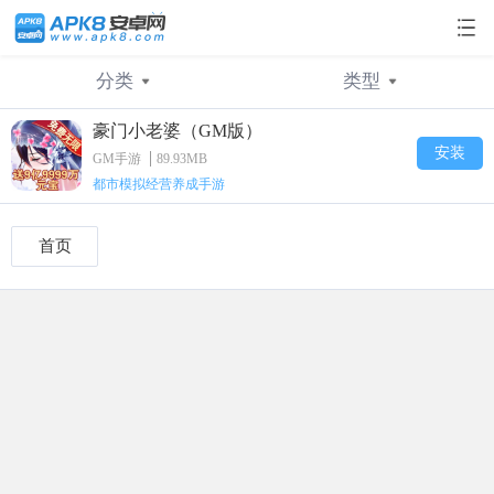
分类
类型
豪门小老婆（GM版）
不限
不限
横版格斗
卡牌
卡牌手游
角色
安装
GM手游
89.93MB
都市模拟经营养成手游
经营策略
策略
角色RPG
放置
变态手游
动作
满Vip版手游
休闲
H5游戏
二次元
手机游戏
其他
首页
GM手游
三国
回合制