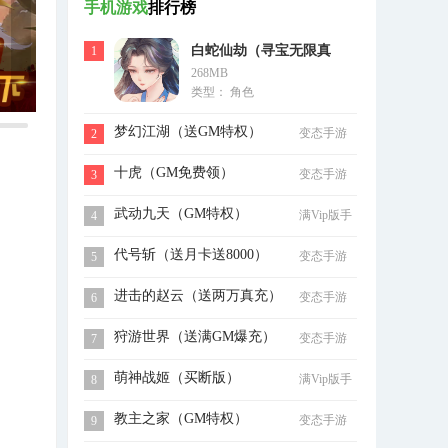
手机游戏
排行榜
白蛇仙劫（寻宝无限真
1
268MB
充）
类型： 角色
梦幻江湖（送GM特权）
变态手游
2
十虎（GM免费领）
变态手游
3
武动九天（GM特权）
满Vip版手
4
游
代号斩（送月卡送8000）
变态手游
5
进击的赵云（送两万真充）
变态手游
6
狩游世界（送满GM爆充）
变态手游
7
萌神战姬（买断版）
满Vip版手
8
游
教主之家（GM特权）
变态手游
9