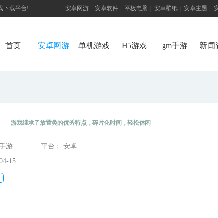
游戏下载平台!
安卓网游
|
安卓软件
|
平板电脑
|
安卓壁纸
|
安卓主题
|
首页
安卓网游
单机游戏
H5游戏
gm手游
新闻
）
）
游戏继承了放置类的优秀特点，碎片化时间，轻松休闲
态手游
平台： 安卓
4-15
牌