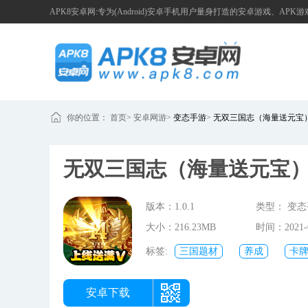
APK8安卓网:专为(Android)安卓手机用户量身打造的安卓游戏、APK
你的位置：
首页
>
安卓网游
>
变态手游
>
无双三国志（海量送元宝
无双三国志（海量送元宝
版本：1.0.1
类型： 变
大小：216.23MB
时间：2021-0
16:18:16
标签:
三国题材
养成
卡
安卓下载