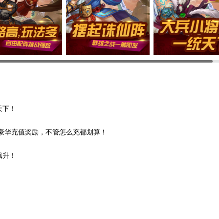
统天下！
各种豪华充值奖励，不管怎么充都划算！
飙升！