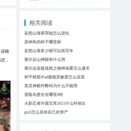
相关阅读
妄想山海寒冥鲲怎么进化
原神风伤杯子哪里刷
妄想山海多少级可以抓百年
务还能
塞尔达山神能有什么用
形态，
塞尔达连接道路之物神庙要怎么通关
和平精英iPad最稳灵敏度怎么设置
英灵神殿作弊码为什么不能用
冒险岛墨玄在哪里4转
火影忍者许愿宝库2021什么时候出
gta5怎么卖掉自己的资产