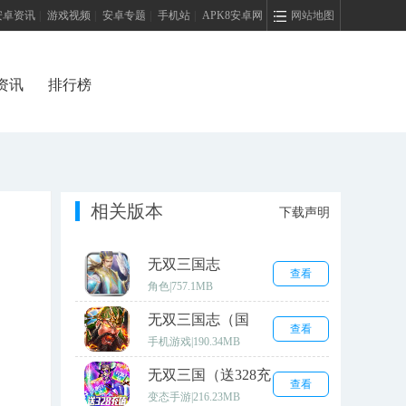
安卓资讯
|
游戏视频
|
安卓专题
|
手机站
|
APK8安卓网
网站地图
资讯
排行榜
相关版本
下载声明
无双三国志
查看
角色
|
757.1MB
无双三国志（国
查看
战）
手机游戏
|
190.34MB
无双三国（送328充
查看
值）
变态手游
|
216.23MB