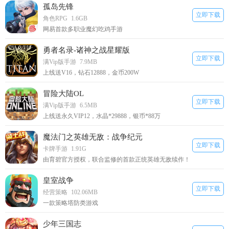
孤岛先锋
立即下载
角色RPG
1.6GB
网易首款多职业魔幻吃鸡手游
勇者名录-诸神之战星耀版
立即下载
满Vip版手游
7.9MB
上线送V16，钻石12888，金币200W
冒险大陆OL
立即下载
满Vip版手游
6.5MB
上线送永久VIP12，水晶*29888，银币*88万
魔法门之英雄无敌：战争纪元
立即下载
卡牌手游
1.91G
由育碧官方授权，联合监修的首款正统英雄无敌续作！
皇室战争
立即下载
经营策略
102.06MB
一款策略塔防类游戏
少年三国志