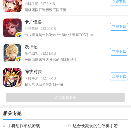
立即下载
卡牌手游
347.3 MB
顶级团队打造极致三国手游
卡片怪兽
立即下载
经营策略
233.09MB
卡片怪兽是一款3分钟一局的快节奏TCG手游。
妖神记
立即下载
角色RPG
912.11MB
一款由腾讯官方推出的卡牌玩法手
阵线对决
立即下载
卡牌手游
442.47MB
超人气TCG卡牌对战手游
点击加载更多
相关专题
手机动作单机游戏
适合长期玩的仙侠类手游