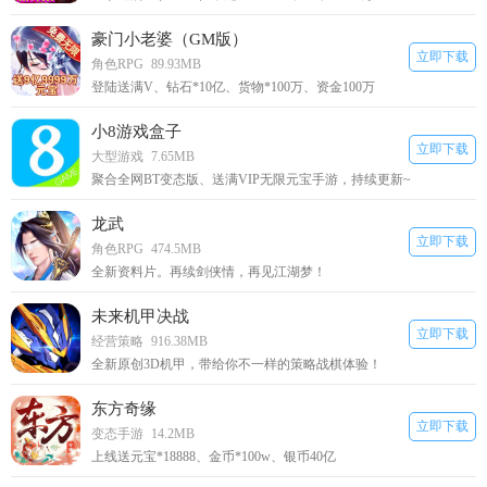
豪门小老婆（GM版）
立即下载
角色RPG
89.93MB
登陆送满V、钻石*10亿、货物*100万、资金100万
小8游戏盒子
立即下载
大型游戏
7.65MB
聚合全网BT变态版、送满VIP无限元宝手游，持续更新~
龙武
立即下载
角色RPG
474.5MB
全新资料片。再续剑侠情，再见江湖梦！
未来机甲决战
立即下载
经营策略
916.38MB
全新原创3D机甲，带给你不一样的策略战棋体验！
东方奇缘
立即下载
变态手游
14.2MB
上线送元宝*18888、金币*100w、银币40亿