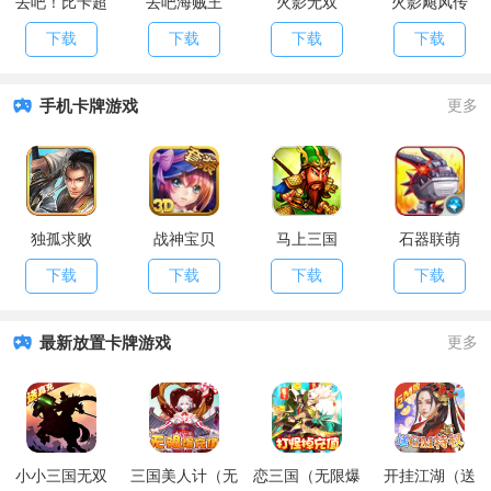
去吧！比卡超
去吧海贼王
火影无双
火影飓风传
下载
下载
下载
下载
手机卡牌游戏
更多
独孤求败
战神宝贝
马上三国
石器联萌
下载
下载
下载
下载
最新放置卡牌游戏
更多
小小三国无双
三国美人计（无
恋三国（无限爆
开挂江湖（送