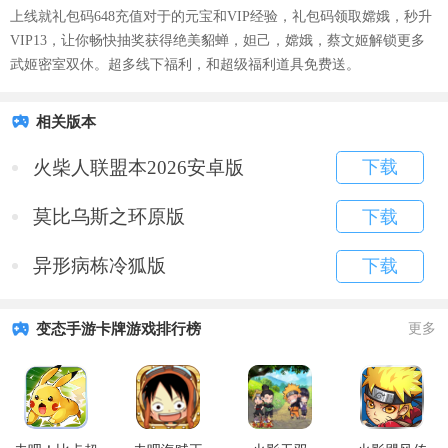
上线就礼包码648充值对于的元宝和VIP经验，礼包码领取嫦娥，秒升
VIP13，让你畅快抽奖获得绝美貂蝉，妲己，嫦娥，蔡文姬解锁更多
武姬密室双休。超多线下福利，和超级福利道具免费送。
相关版本
火柴人联盟本2026安卓版
下载
莫比乌斯之环原版
下载
异形病栋冷狐版
下载
变态手游卡牌游戏排行榜
更多