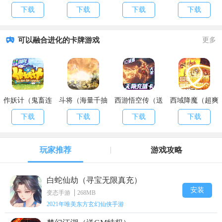
（天天送真充）
限爆充值）
充值）
GM送万充）
下载
下载
下载
下载
可以融合进化的卡牌游戏
更多
作妖计（鬼畜连
斗将（海量千抽
西游悟空传（送
西域降魔（超爽
抽特权）
特权）
海量真充）
爆充值）
下载
下载
下载
下载
玩家推荐
游戏攻略
白蛇仙劫（寻宝无限真充）
安装
变态手游
268MB
2021年唯美东方玄幻仙侠手游