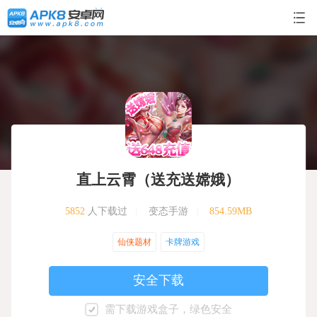
直上云霄（送充送嫦娥）
5852
人下载过
|
变态手游
|
854.59MB
仙侠题材
卡牌游戏
安全下载
需下载游戏盒子，绿色安全