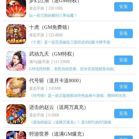
梦幻江湖（送GM特权）
安装
变态手游
250.1MB
以一控三助你横扫三界仙魔！
十虎（GM免费领）
安装
变态手游
125.4MB
《十虎》是一款完美融合三国历史的Q版卡牌手游
武动九天（GM特权）
安装
满Vip版手游
111.55MB
GM当托特权，全民自由交易，百分百实现财富自由。
代号斩（送月卡送8000）
安装
变态手游
3.45MB
《代号斩》是一款正版授权动作热血格斗游戏，携8000元充值壕礼福利来袭！
进击的赵云（送两万真充）
安装
变态手游
9.2MB
《进击的赵云（送两万真充）》是ARPG的H5游戏
狩游世界（送满GM爆充）