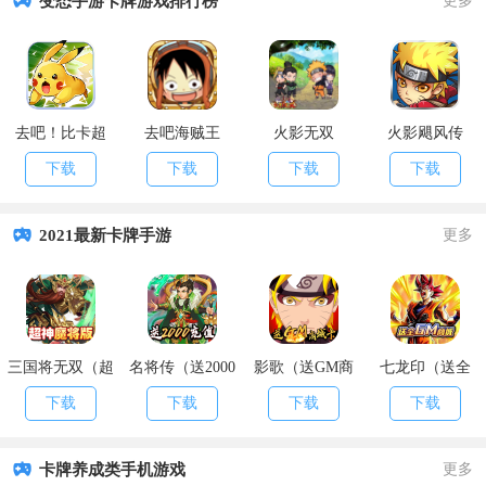
变态手游卡牌游戏排行榜
更多
去吧！比卡超
去吧海贼王
火影无双
火影飓风传
下载
下载
下载
下载
2021最新卡牌手游
更多
三国将无双（超
名将传（送2000
影歌（送GM商
七龙印（送全
神魔将版）
充值）
城卡）
GM商城）
下载
下载
下载
下载
卡牌养成类手机游戏
更多