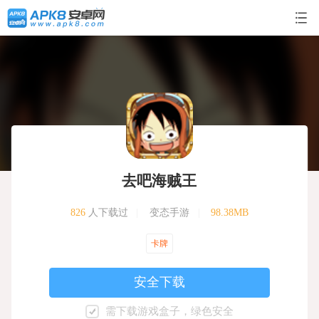
去吧海贼王
826
人下载过
|
变态手游
|
98.38MB
卡牌
安全下载
需下载游戏盒子，绿色安全