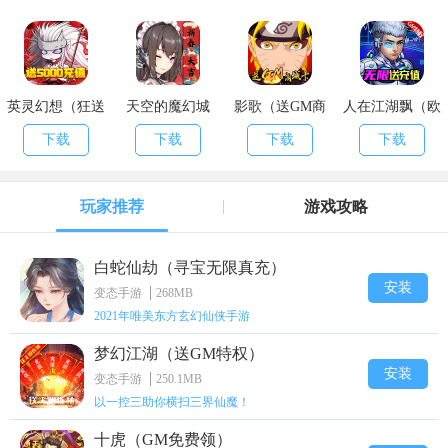
英灵幻想（狂送
天空的魔幻城
影歌（送GM商
人在江湖飘（欧
5000充）
（送无限充值）
城卡）
皇抽千充）
下载
下载
下载
下载
玩家推荐
游戏攻略
白蛇仙劫（寻宝无限真充）
安装
变态手游
268MB
2021年唯美东方玄幻仙侠手游
梦幻江湖（送GM特权）
安装
变态手游
250.1MB
以一控三助你横扫三界仙魔！
十虎（GM免费领）