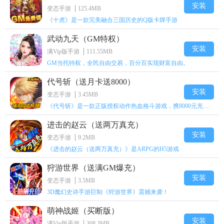
安装
变态手游
125.4MB
《十虎》是一款完美融合三国历史的Q版卡牌手游
武动九天（GM特权）
安装
满Vip版手游
111.55MB
GM当托特权，全民自由交易，百分百实现财富自由。
代号斩（送月卡送8000）
安装
变态手游
3.45MB
《代号斩》是一款正版授权动作热血格斗游戏，携8000元充值壕礼福利来袭！
进击的赵云（送两万真充）
安装
变态手游
9.2MB
《进击的赵云（送两万真充）》是ARPG的H5游戏
狩游世界（送满GM爆充）
安装
变态手游
3.5MB
3D魔幻史诗手游巨制《狩游世界》震撼来袭！
萌神战姬（买断版）
安装
满Vip版手游
308.3MB