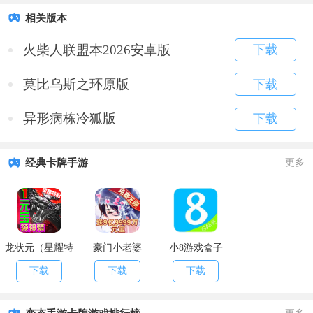
相关版本
火柴人联盟本2026安卓版
下载
莫比乌斯之环原版
下载
异形病栋冷狐版
下载
经典卡牌手游
更多
龙状元（星耀特
豪门小老婆
小8游戏盒子
权）
（GM版）
下载
下载
下载