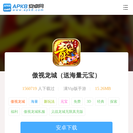
傲视龙城（送海量元宝）
1560719
人下载过
|
满Vip版手游
|
15.26MB
傲视龙城
海量
新玩法
元宝
免费
3D
经典
探索
福利
傲视龙城私服
义战龙城无限真充版
安卓下载