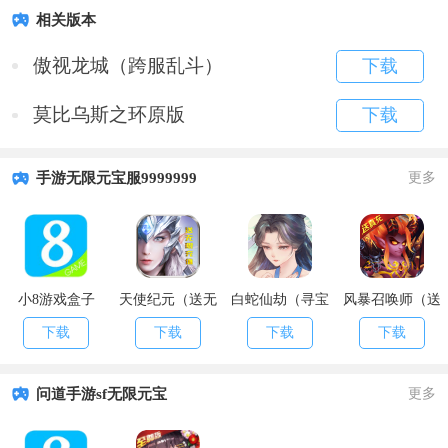
相关版本
傲视龙城（跨服乱斗）
下载
莫比乌斯之环原版
下载
手游无限元宝服9999999
更多
小8游戏盒子
天使纪元（送无
白蛇仙劫（寻宝
风暴召唤师（送
限充值）
无限真充）
无限真充）
下载
下载
下载
下载
问道手游sf无限元宝
更多