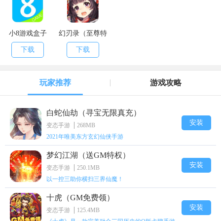
小8游戏盒子
幻刃录（至尊特
权）
下载
下载
玩家推荐
游戏攻略
白蛇仙劫（寻宝无限真充）
安装
变态手游
268MB
2021年唯美东方玄幻仙侠手游
梦幻江湖（送GM特权）
安装
变态手游
250.1MB
以一控三助你横扫三界仙魔！
十虎（GM免费领）
安装
变态手游
125.4MB