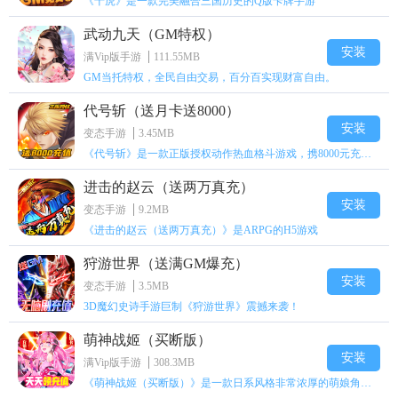
《十虎》是一款完美融合三国历史的Q版卡牌手游
武动九天（GM特权）
安装
满Vip版手游
111.55MB
GM当托特权，全民自由交易，百分百实现财富自由。
代号斩（送月卡送8000）
安装
变态手游
3.45MB
《代号斩》是一款正版授权动作热血格斗游戏，携8000元充值壕礼福利来袭！
进击的赵云（送两万真充）
安装
变态手游
9.2MB
《进击的赵云（送两万真充）》是ARPG的H5游戏
狩游世界（送满GM爆充）
安装
变态手游
3.5MB
3D魔幻史诗手游巨制《狩游世界》震撼来袭！
萌神战姬（买断版）
安装
满Vip版手游
308.3MB
《萌神战姬（买断版）》是一款日系风格非常浓厚的萌娘角色扮演策略卡牌手游