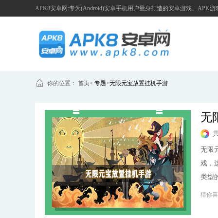
APK8安卓网:专为(Android)安卓手机用户量身打造的安卓游戏、APK
你的位置：
首页
>
专题
>
无限元宝放置挂机手游
无
无限
戏，
类型
网！
猜你喜