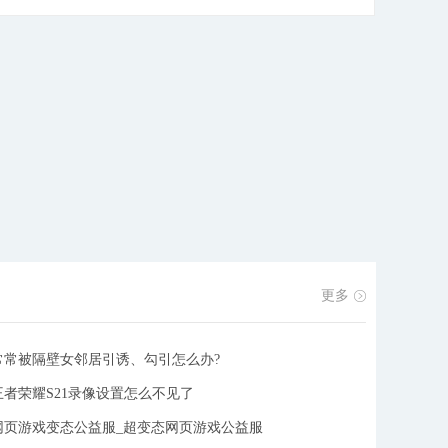
王、妖兽、巫族英雄都拥有自己专属的法宝和绚丽的技
能。更有多种独创的玩法加上海量福利，累计登陆壕送
万元真充卡，助你体验不一样的神话世界。
[详细]
更多
常常被隔壁女邻居引诱、勾引怎么办?
王者荣耀S21录像设置怎么不见了
网页游戏变态公益服_超变态网页游戏公益服