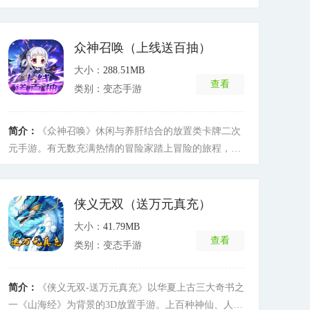
招募各种小精灵来实现伟大的训练家的梦想。上百种精
灵，回合制策略玩法，游戏中还可以与其他玩家进行玩
法互动，让你体验不一样的冒险。
[详细]
众神召唤（上线送百抽）
大小：
288.51MB
查看
类别：变态手游
简介：
《众神召唤》休闲与养肝结合的放置类卡牌二次
元手游。有无数充满热情的冒险家踏上冒险的旅程，与
众神召唤手游一起并肩作战，一起成长与变强。Q版清
新的画风和简单的操作，超多惊喜等您发现，快踏上魔
幻之旅，和并肩作战的队友，一起去冒险！
[详细]
侠义无双（送万元真充）
大小：
41.79MB
查看
类别：变态手游
简介：
《侠义无双-送万元真充》以华夏上古三大奇书之
一《山海经》为背景的3D放置手游。上百种神仙、人