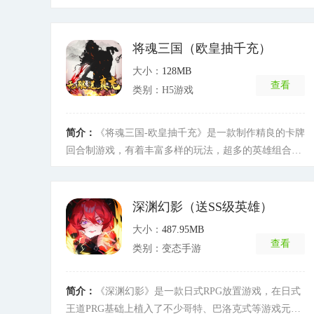
独创AR世界玩法，将游戏与现实结合，可以与其他玩家
进行玩法互动，让你体验不一样的冒险。
[详细]
将魂三国（欧皇抽千充）
大小：
128MB
查看
类别：H5游戏
简介：
《将魂三国-欧皇抽千充》是一款制作精良的卡牌
回合制游戏，有着丰富多样的玩法，超多的英雄组合自
由搭配，每日积分宝箱送欧皇抽奖券，最高可抽取千元
充值卡，每天在线礼包都可领取充值卡，放置战斗，指
尖冒险，快带领你的英雄小队，开启属于你的传奇英雄
深渊幻影（送SS级英雄）
史诗！
[详细]
大小：
487.95MB
查看
类别：变态手游
简介：
《深渊幻影》是一款日式RPG放置游戏，在日式
王道PRG基础上植入了不少哥特、巴洛克式等游戏元