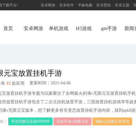
游戏下载平台!
安卓网游
|
安卓软件
|
平板电脑
|
安卓壁纸
|
安卓主题
|
首页
安卓网游
单机游戏
H5游戏
gm手游
新闻
限元宝放置挂机手游
更新时间：2021-04-06
共有
15
款应用
元宝放置挂机手游专题为玩家聚合了全网最火的满v无限元宝放置挂机手机
这些放置挂机手游包含了二次元挂机放置手游，三国放置挂机游戏等等超
的满v无限元宝版本，想了解更多有关变态放置挂机手游内容，就到apk8游
欢：
手游无限元宝服9999999
问道手游sf无限元宝
满级vip无限元宝手游