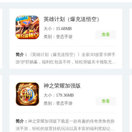
英雄计划（爆充送悟空）
大小：
15.68MB
查看
类别：变态手游
简介：
《英雄计划（爆充送悟空）》全新3D放置卡牌手
游!护肝躺赢，福利红包送不停，轻松突破关卡领取无限
红包。随心组合最强阵容，体验3D魔幻史诗征程，找寻
快乐游戏的初心。-潇洒轻松资源全靠挂，一键领取丰厚
收益，从此不当游戏打工仔。随玩随停，游戏生活两不
神之荣耀加强版
误。- 策略对战看似简单的六人英雄阵容，实际能搭配
大小：
179.36MB
出无数策略玩法!英雄光环，阵营克制，阵型搭配，组合
查看
类别：变态手游
羁绊等等这些无不是体现策略玄机，只要合理放置，就
能打出逆转强敌的胜利!- 精美立绘英雄形象来源于各大
神话故事，采集了各国神话任务形象，宛如史诗古籍中
简介：
神之荣耀加强版下载是一款有趣的传奇类角色扮
的插画!英雄的造型细节均对应神话故事中进行了专属定
演手游，轻松的放置挂机玩法以及丰富的福利奖励让玩