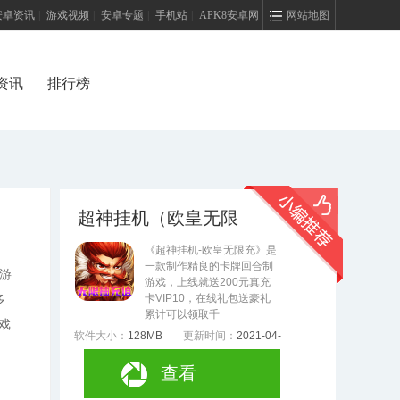
安卓资讯
|
游戏视频
|
安卓专题
|
手机站
|
APK8安卓网
网站地图
资讯
排行榜
超神挂机（欧皇无限
充）
《超神挂机-欧皇无限充》是
一款制作精良的卡牌回合制
游
游戏，上线就送200元真充
卡VIP10，在线礼包送豪礼
多
累计可以领取千
戏
软件大小：
128MB
更新时间：
2021-04-
06
查看