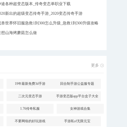
神途各种超变态版本_传奇变态单职业下载
2020新出的超级变态传奇手游_2020变态传奇手游
魔兽世界怀旧服急救1到300怎么升级_急救1到300升级攻略
妄想山海烤蘑菇怎么做
件
更多
19年最新免费3d手游
回合制手游公益服专题
二次元变态手游
手游变态版app平台盒子大全
1.76传奇私服
女神游戏合集
不要网络的好玩游戏
手游私sf无限元宝