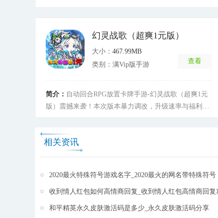
素，不仅在剧情上展开了一个充满着爱与羁绊的王道热
血冒险故事，在角色缔造上更创造性的对欧日风格进行
了完美的融合。而作为天选之人的你将有机会探索魔法
幻灵战歌（超爽1元版）
世界的奥妙，并与一百多位充满个性又富含故事的英雄
大小：
467.99MB
并肩作战，赶紧来凯瑞斯大陆讨伐魔王，成为真正的勇
查看
类别：满Vip版手游
者吧！
[详细]
简介：
自动回合RPG放置卡牌手游-幻灵战歌（超爽1元
版）震撼来袭！本次版本暴力调改，升级速率与福利力
度均大幅上调！超爽1元商城，极品卡牌装备、海量珍
稀道具，统统仅售1元！永久上线200抽，神将红装轻松
相关资讯
得！天天登陆天天领钻石！推图免费得红将红装！创角
即送V15、钻石88888、金币888K！充值比例1：1000，
各档首充得3倍！ 幻灵战歌（超爽1元版）是一款自动回
2020最火特殊符号游戏名字_2020最火的网名带特殊符号
合制的放置RPG类卡牌游戏，在游戏中你将不断前往大
陆中冒险，集结强大勇敢的冒险英雄一起战斗，不断收
收到情人红包如何高情商回复_收到情人红包高情商回复
集强力的同伴扩充队伍，继承王之意志，称霸全场！
[详
和平精英永久皮肤激活码是多少_永久皮肤激活码分享
细]