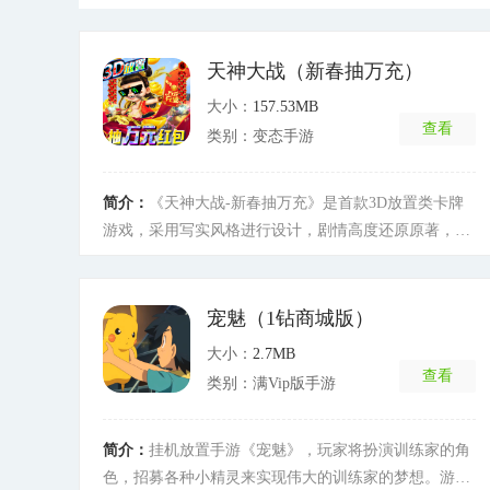
天神大战（新春抽万充）
大小：
157.53MB
查看
类别：变态手游
简介：
《天神大战-新春抽万充》是首款3D放置类卡牌
游戏，采用写实风格进行设计，剧情高度还原原著，并
诠释了西游内所有未解之迷。通过在战斗中的各种策略
以及武将技能搭配消灭敌人，并最终获得真相。在战斗
之外，玩家可以通过每天完成任务获得奖励，解锁更多
宠魅（1钻商城版）
的神将角色和装备。关键他不充钱也能玩的爽(σﾟ
大小：
2.7MB
∀ﾟ)σ..:*☆哎哟不错哦！！！
[详细]
查看
类别：满Vip版手游
简介：
挂机放置手游《宠魅》，玩家将扮演训练家的角
色，招募各种小精灵来实现伟大的训练家的梦想。游戏