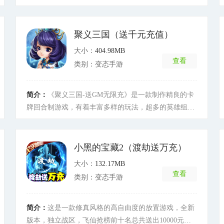
制，再加入一些现代元素形成新的造型，给你带来不一
家在游戏中获得更为爽快的体验，自由选择你喜欢的职
样的视觉观感!- 挑战巅峰和来自各地的朋友组建公会，
业进行战斗演绎属于你的热血传奇!
[详细]
共同挑战公会Boss。一起迎战世界BOSS，更有全新激战
聚义三国（送千元充值）
神域玩法，丰富的PVP和PVE玩法尽在《英雄计划（爆
大小：
404.98MB
充送悟空）》
[详细]
查看
类别：变态手游
简介：
《聚义三国-送GM无限充》是一款制作精良的卡
牌回合制游戏，有着丰富多样的玩法，超多的英雄组合
自由搭配，开服狂欢送千元充值，每天登录都可在无限
福利界面中领取充值卡和大量材料，放置战斗，指尖冒
险，快带领你的英雄小队，开启属于你的传奇英雄史
小黑的宝藏2（渡劫送万充）
诗！
[详细]
大小：
132.17MB
查看
类别：变态手游
简介：
这是一款修真风格的高自由度的放置游戏，全新
版本，独立战区，飞仙抢榜前十名总共送出10000元充