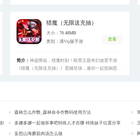
值卡，先到先得，更有极品法相、逆天神丹等你来拿！
游戏操作简单，不讲究拼肝，挂机即可一键修仙，渡劫
飞升，凡人修仙，礼包码VIP666、VIP777、VIP888，
猎魔（无限送充抽）
百万资源通通免费送，百万修为轻松渡劫，一天就可以
大小：
70.48MB
飞升，这才是真修仙！ 有仙侣、灵宠在修行道路上的陪
查看
类别：满Vip版手游
伴。修行路上会历尽艰险，随时有魔族追杀，只有飞升
之日才是战争的开始！
[详细]
简介：
神迹降临，猎魔时刻！暗黑主题奇幻放置手游
《猎魔（无限送充抽）》震撼登场，邀你一起抵御恶
魔，消灭祸患，打开现实与奇幻世界的链接。独特炫酷
的技能，让你玩出个性，玩出精彩！霸气彪悍的终级吟
唱放展示瞬间歼灭千万敌人的史诗级法术，婀娜灵巧的
突进身法杀敌仅在弹指间。缘分羁绊，浪漫情怀无处不
在，让你的猎魔之路不再孤单！新版本盛世降临，绝版
森林怎么作弊_森林命令作弊码使用方法
称号，专属道具豪礼送不停！猎魔小队蓄势待发，还在
攻略
多娜多娜一起做坏事吧特殊人才在哪 特殊妹子位置分享
等什么，快来加入我们吧！
[详细]
妄想山海蘑菇肉汤怎么做