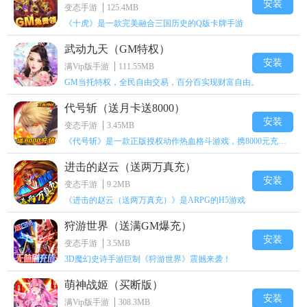
安装
变态手游
125.4MB
《十虎》是一款完美融合三国历史的Q版卡牌手游
武动九天（GM特权）
安装
满Vip版手游
111.55MB
GM当托特权，全民自由交易，百分百实现财富自由。
代号斩（送月卡送8000）
安装
变态手游
3.45MB
《代号斩》是一款正版授权动作热血格斗游戏，携8000元充值壕礼福利来袭！
进击的赵云（送两万真充）
安装
变态手游
9.2MB
《进击的赵云（送两万真充）》是ARPG的H5游戏
狩游世界（送满GM爆充）
安装
变态手游
3.5MB
3D魔幻史诗手游巨制《狩游世界》震撼来袭！
萌神战姬（买断版）
安装
满Vip版手游
308.3MB