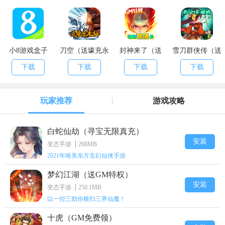
小8游戏盒子
刀空（送壕充永
封神来了（送
雪刀群侠传（送
抽）
GM万元充）
GM无限抽）
下载
下载
下载
下载
玩家推荐
游戏攻略
白蛇仙劫（寻宝无限真充）
安装
变态手游
268MB
2021年唯美东方玄幻仙侠手游
梦幻江湖（送GM特权）
安装
变态手游
250.1MB
以一控三助你横扫三界仙魔！
十虎（GM免费领）