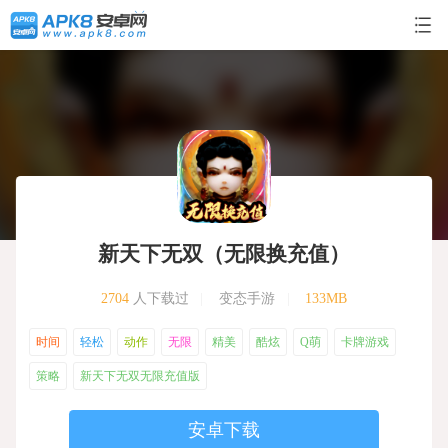
新天下无双（无限换充值）
2704
人下载过
|
变态手游
|
133MB
时间
轻松
动作
无限
精美
酷炫
Q萌
卡牌游戏
策略
新天下无双无限充值版
安卓下载