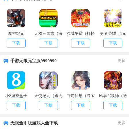
魔神纪元
无双三国志（海
沙城争霸（打怪
勇者荣耀（1元
量送元宝）
掉充值）
商城特权）
下载
下载
下载
下载
手游无限元宝服9999999
更多
小8游戏盒子
天使纪元（送无
白蛇仙劫（寻宝
风暴召唤师（送
限充值）
无限真充）
无限真充）
下载
下载
下载
下载
无限金币版游戏大全下载
更多