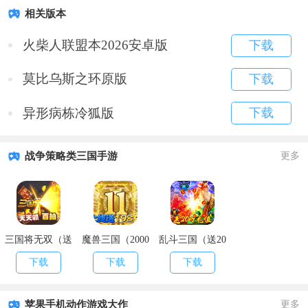
相关版本
火柴人联盟本2026安卓版
下载
莫比乌斯之环原版
下载
异形病栋冷狐版
下载
战争策略类三国手游
更多
三国将无双（送
魔兽三国（2000
乱斗三国（送20
充值永抽）
欧皇抽）
万充值）
下载
下载
下载
苹果手机动作游戏大作
更多