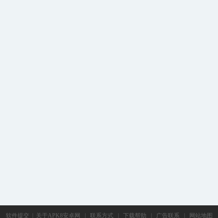
软件提交
|
关于APK8安卓网
|
联系方式
|
下载帮助
|
广告联系
|
网站地图