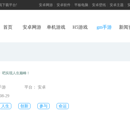
游戏下载平台!
安卓网游
|
安卓软件
|
平板电脑
|
安卓壁纸
|
安卓主题
|
首页
安卓网游
单机游戏
H5游戏
gm手游
新闻
》吧实现人生巅峰！
手游
平台： 安卓
8-29
人生
创新
参与
命运
限
有趣
泡妞
趣味
骑