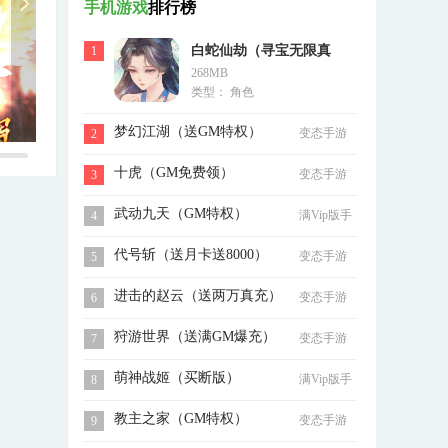
手机游戏
排行榜
白蛇仙劫（寻宝无限真
1
268MB
充）
类型： 角色
梦幻江湖（送GM特权）
变态手游
2
十虎（GM免费领）
变态手游
3
武动九天（GM特权）
满Vip版手
4
游
代号斩（送月卡送8000）
变态手游
5
进击的赵云（送两万真充）
变态手游
6
狩游世界（送满GM爆充）
变态手游
7
萌神战姬（买断版）
满Vip版手
8
游
教主之家（GM特权）
变态手游
9