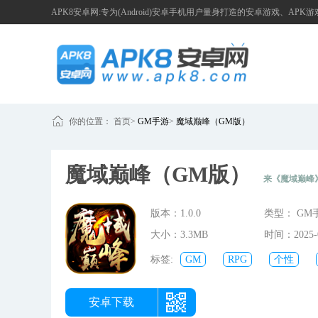
APK8安卓网:专为(Android)安卓手机用户量身打造的安卓游戏、APK
你的位置：
首页
>
GM手游
>
魔域巅峰（GM版）
魔域巅峰（GM版）
来《魔域巅峰
版本：1.0.0
类型： GM
大小：3.3MB
时间：2025-0
08:09:42
标签:
GM
RPG
个性
战斗
战神
打怪
无
安卓下载
士
魔幻
魔域巅峰GM版