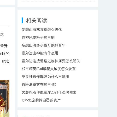
相关阅读
妄想山海寒冥鲲怎么进化
游戏
原神风伤杯子哪里刷
妄想山海多少级可以抓百年
位晋升
塞尔达山神能有什么用
无限的
塞尔达连接道路之物神庙要怎么通关
》吧实
和平精英iPad最稳灵敏度怎么设置
英灵神殿作弊码为什么不能用
冒险岛墨玄在哪里4转
火影忍者许愿宝库2021什么时候出
gta5怎么卖掉自己的资产