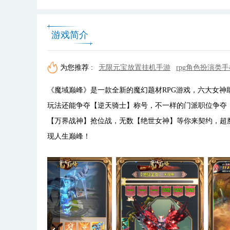
游戏简介
为您推荐 :
无限元宝放置挂机手游
rpg角色扮演类
《魔域巅峰》是一款全新的魔幻题材RPG游戏，六大女神
玩法还能争夺【逆天骑士】称号，不一样的门派职位争夺
【万界战神】抢位战，无数【绝世女神】等你来契约，超
现人生巅峰！