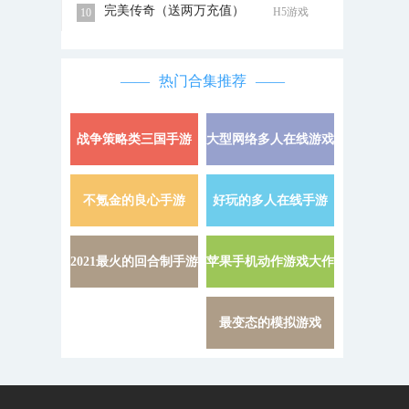
完美传奇（送两万充值）
H5游戏
10
热门合集推荐
战争策略类三国手游
大型网络多人在线游戏
详情 »
不氪金的良心手游
好玩的多人在线手游
详情 »
2021最火的回合制手游
苹果手机动作游戏大作
详情 »
最变态的模拟游戏