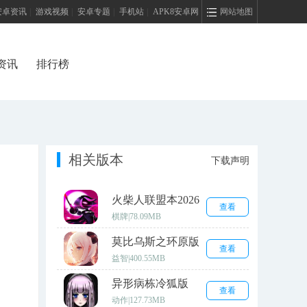
安卓资讯
|
游戏视频
|
安卓专题
|
手机站
|
APK8安卓网
网站地图
资讯
排行榜
相关版本
下载声明
火柴人联盟本2026
查看
安卓版
棋牌
|
78.09MB
莫比乌斯之环原版
查看
益智
|
400.55MB
异形病栋冷狐版
查看
动作
|
127.73MB