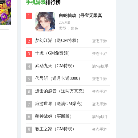
手机游戏
排行榜
白蛇仙劫（寻宝无限真
1
268MB
充）
类型： 角色
梦幻江湖（送GM特权）
变态手游
2
十虎（GM免费领）
变态手游
3
武动九天（GM特权）
满Vip版手
4
游
代号斩（送月卡送8000）
变态手游
5
进击的赵云（送两万真充）
变态手游
6
狩游世界（送满GM爆充）
变态手游
7
萌神战姬（买断版）
满Vip版手
8
游
教主之家（GM特权）
变态手游
9