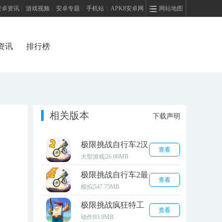
安卓资讯
|
游戏视频
|
安卓专题
|
手机站
|
APK8安卓网
网站地图
资讯
排行榜
相关版本
下载声明
极限挑战自行车2汉
查看
化版
大型游戏
|
26.06MB
极限挑战自行车2最
查看
新版
模拟
|
547.75MB
极限挑战疯狂特工
查看
手机版
动作
|
93.9MB