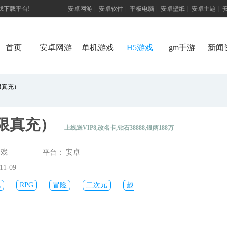
游戏下载平台!
安卓网游
|
安卓软件
|
平板电脑
|
安卓壁纸
|
安卓主题
|
首页
安卓网游
单机游戏
H5游戏
gm手游
新闻
限真充）
限真充）
上线送VIP8,改名卡,钻石38888,银两188万
游戏
平台： 安卓
1-09
战
RPG
冒险
二次元
趣
游
极限挑战3荣耀之战破解版