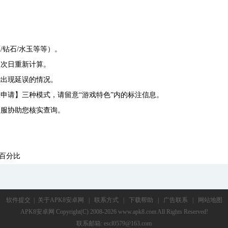
/钻石/水玉等等）。
，次日重新计算。
能出现延误的情况。
申请】三种模式，请留意“游戏特色”内的标注信息。
客服协助您核实查询。
的百分比
软件提交
|
关于APK8安卓网
|
联系方式
|
下载帮助
|
广告联系
|
网站地图
APK8安卓网
Copyright(C) 2008-2026 www.apk8.com All Rights Reserved!
联系邮箱: escl0579@163.com