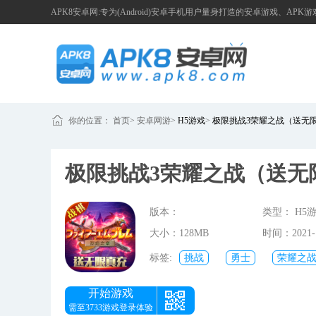
APK8安卓网:专为(Android)安卓手机用户量身打造的安卓游戏、APK
你的位置：
首页
>
安卓网游
>
H5游戏
>
极限挑战3荣耀之战（送无
极限挑战3荣耀之战（送无
版本：
类型： H5
大小：128MB
时间：2021-1
16:33:30
标签:
挑战
勇士
荣耀之
味
收集
极限
卡牌手
开始游戏
需至3733游戏登录体验