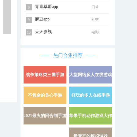
青青草原app
日常
8
麻豆app
社交
9
天天影视
电影
10
热门合集推荐
战争策略类三国手游
大型网络多人在线游戏
详情 »
不氪金的良心手游
好玩的多人在线手游
详情 »
2021最火的回合制手游
苹果手机动作游戏大作
详情 »
最变态的模拟游戏