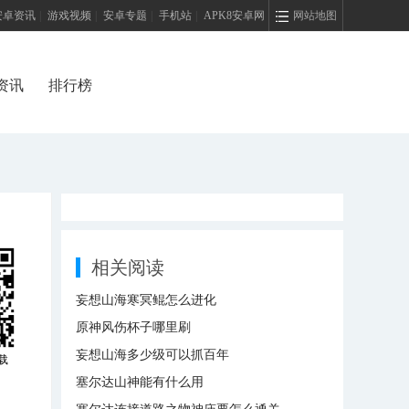
安卓资讯
|
游戏视频
|
安卓专题
|
手机站
|
APK8安卓网
网站地图
资讯
排行榜
相关阅读
妄想山海寒冥鲲怎么进化
原神风伤杯子哪里刷
妄想山海多少级可以抓百年
载
塞尔达山神能有什么用