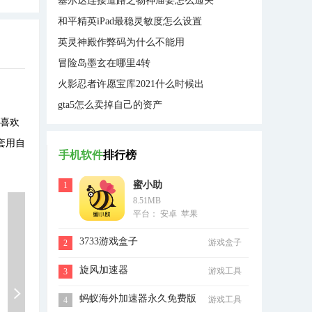
塞尔达连接道路之物神庙要怎么通关
和平精英iPad最稳灵敏度怎么设置
英灵神殿作弊码为什么不能用
冒险岛墨玄在哪里4转
火影忍者许愿宝库2021什么时候出
gta5怎么卖掉自己的资产
喜欢
套用自
手机软件
排行榜
蜜小助
1
8.51MB
平台： 安卓 苹果
3733游戏盒子
游戏盒子
2
旋风加速器
游戏工具
3
蚂蚁海外加速器永久免费版
游戏工具
4