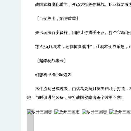
战国武将魔化重生，变态大招等你挑战。Boss就要够大
【百变关卡，陷阱重重】
关卡玩法百变多样，陷阱让你措手不及。打个宝箱还会中毒
“拒绝无聊刷本，还你惊喜战斗”，让刷本变成乐趣，让
【超酷骑战来袭】
幻想机甲BiuBiu炮轰!
木牛流马已成过去，由诸葛亮黄月英夫妇联手打造，20
炮，与时俱进的装备，誓将战国侵略者杀个片甲不留!