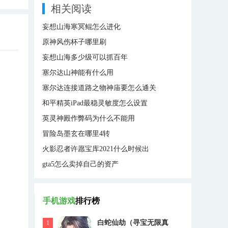
相关阅读
妄想山海寒冥鲲怎么进化
原神风伤杯子哪里刷
妄想山海多少级可以抓百年
塞尔达山神能有什么用
塞尔达连接道路之物神庙要怎么通关
和平精英iPad最稳灵敏度怎么设置
英灵神殿作弊码为什么不能用
冒险岛墨玄在哪里4转
火影忍者许愿宝库2021什么时候出
gta5怎么卖掉自己的资产
手机游戏
排行榜
白蛇仙劫（寻宝无限真
1