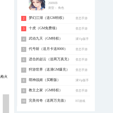
268MB
充）
类型： 角色
梦幻江湖（送GM特权）
变态手游
2
十虎（GM免费领）
变态手游
3
武动九天（GM特权）
满Vip版手
4
游
代号斩（送月卡送8000）
变态手游
5
进击的赵云（送两万真充）
变态手游
6
狩游世界（送满GM爆充）
变态手游
7
机枪火
萌神战姬（买断版）
满Vip版手
8
游
教主之家（GM特权）
变态手游
9
完美传奇（送两万充值）
H5游戏
10