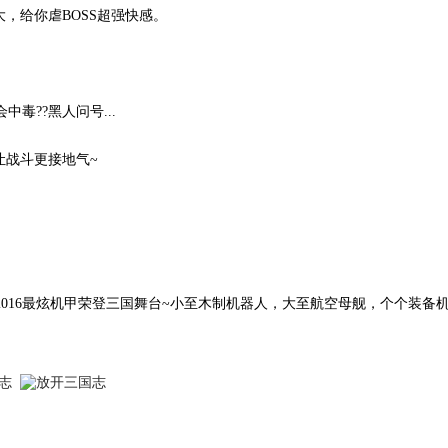
，给你虐BOSS超强快感。
??黑人问号...
战斗更接地气~
16最炫机甲荣登三国舞台~小至木制机器人，大至航空母舰，个个装备