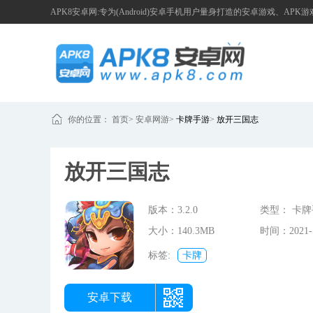
APK8安卓网:专为(Android)安卓手机用户量身打造的安卓游戏、APK
你的位置：
首页
>
安卓网游
>
卡牌手游
>
放开三国志
放开三国志
版本：3.2.0
类型： 卡
大小：140.3MB
时间：2021-1
10:40:52
标签:
卡牌
安卓下载