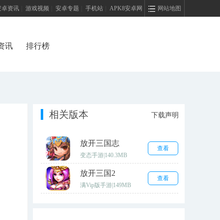
安卓资讯
|
游戏视频
|
安卓专题
|
手机站
|
APK8安卓网
网站地图
资讯
排行榜
相关版本
下载声明
放开三国志
查看
变态手游
|
140.3MB
放开三国2
查看
满Vip版手游
|
149MB