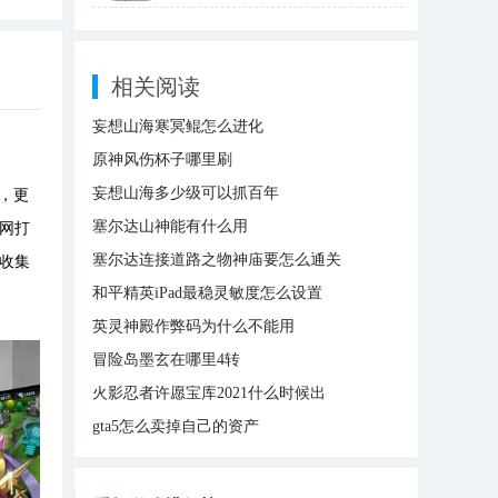
相关阅读
妄想山海寒冥鲲怎么进化
原神风伤杯子哪里刷
妄想山海多少级可以抓百年
，更
塞尔达山神能有什么用
网打
塞尔达连接道路之物神庙要怎么通关
收集
和平精英iPad最稳灵敏度怎么设置
英灵神殿作弊码为什么不能用
冒险岛墨玄在哪里4转
火影忍者许愿宝库2021什么时候出
gta5怎么卖掉自己的资产