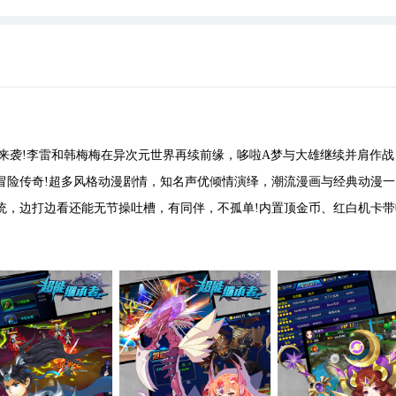
袭!李雷和韩梅梅在异次元世界再续前缘，哆啦A梦与大雄继续并肩作战
冒险传奇!超多风格动漫剧情，知名声优倾情演绎，潮流漫画与经典动漫一
统，边打边看还能无节操吐槽，有同伴，不孤单!内置顶金币、红白机卡带