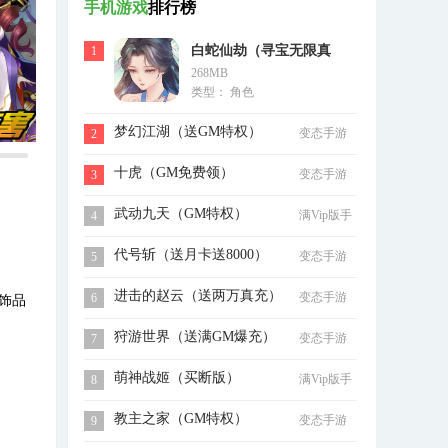
手机游戏
排行榜
白蛇仙劫（寻宝无限真
1
268MB
充）
类型： 角色
梦幻江湖（送GM特权）
变态手游
2
十虎（GM免费领）
变态手游
3
武动九天（GM特权）
满Vip版手
4
游
代号斩（送月卡送8000）
变态手游
5
进击的赵云（送两万真充）
变态手游
6
、饰品
狩游世界（送满GM爆充）
变态手游
7
萌神战姬（买断版）
满Vip版手
8
游
教主之家（GM特权）
变态手游
9