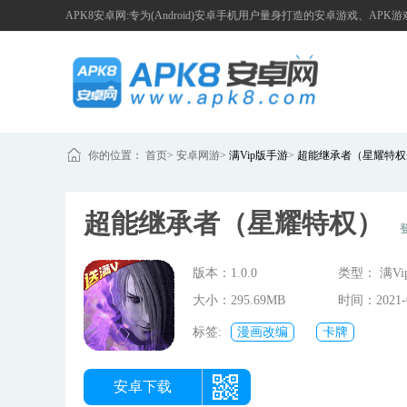
APK8安卓网:专为(Android)安卓手机用户量身打造的安卓游戏、APK
你的位置：
首页
>
安卓网游
>
满Vip版手游
>
超能继承者（星耀特权
超能继承者（星耀特权）
版本：1.0.0
类型： 满V
大小：295.69MB
时间：2021-0
10:07:26
标签:
漫画改编
卡牌
安卓下载