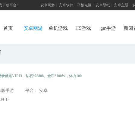
游戏下载平台!
安卓网游
|
安卓软件
|
平板电脑
|
安卓壁纸
|
安卓主题
|
首页
安卓网游
单机游戏
H5游戏
gm手游
新闻
）
登录就送VIP13、钻石*28888、金币*100W，体力100
ip版手游
平台： 安卓
9-13