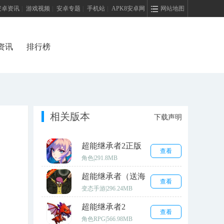
安卓资讯
|
游戏视频
|
安卓专题
|
手机站
|
APK8安卓网
网站地图
资讯
排行榜
相关版本
下载声明
超能继承者2正版
查看
角色
|
291.8MB
超能继承者（送海
查看
量连抽）
变态手游
|
296.24MB
超能继承者2
查看
角色RPG
|
566.98MB