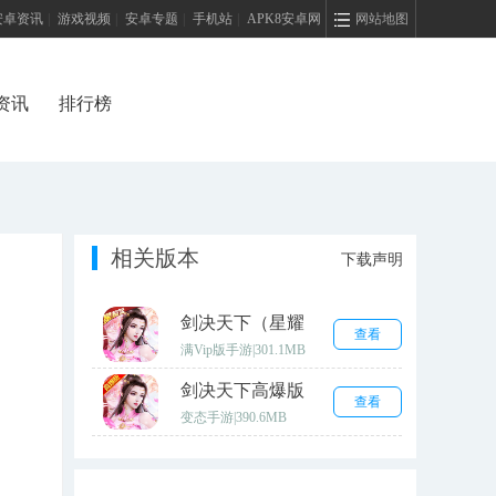
安卓资讯
|
游戏视频
|
安卓专题
|
手机站
|
APK8安卓网
网站地图
资讯
排行榜
相关版本
下载声明
剑决天下（星耀
查看
版）
满Vip版手游
|
301.1MB
剑决天下高爆版
查看
变态手游
|
390.6MB