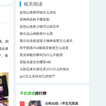
相关阅读
妄想山海寒冥鲲怎么进化
原神风伤杯子哪里刷
妄想山海多少级可以抓百年
塞尔达山神能有什么用
塞尔达连接道路之物神庙要怎么通关
统。四
和平精英iPad最稳灵敏度怎么设置
信众多
英灵神殿作弊码为什么不能用
下、谁
冒险岛墨玄在哪里4转
火影忍者许愿宝库2021什么时候出
gta5怎么卖掉自己的资产
手机游戏
排行榜
白蛇仙劫（寻宝无限真
1