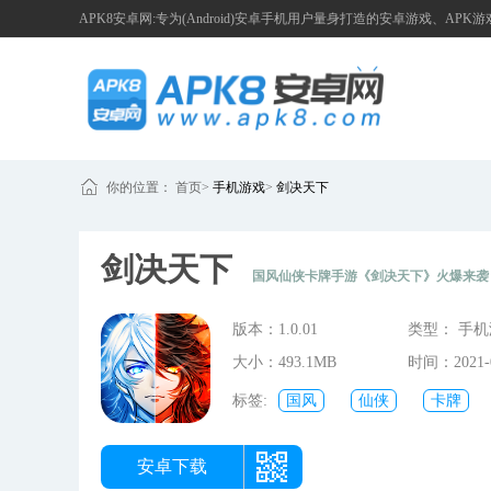
APK8安卓网:专为(Android)安卓手机用户量身打造的安卓游戏、APK
你的位置：
首页
>
手机游戏
>
剑决天下
剑决天下
国风仙侠卡牌手游《剑决天下》火爆来袭
版本：1.0.01
类型： 手
大小：493.1MB
时间：2021-0
13:49:50
标签:
国风
仙侠
卡牌
安卓下载