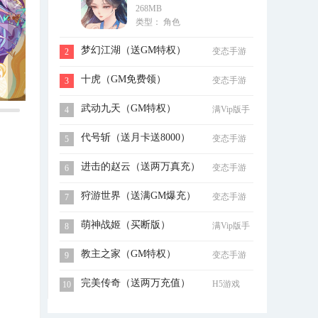
268MB
充）
类型： 角色
梦幻江湖（送GM特权）
变态手游
2
十虎（GM免费领）
变态手游
3
武动九天（GM特权）
满Vip版手
4
游
代号斩（送月卡送8000）
变态手游
5
进击的赵云（送两万真充）
变态手游
6
狩游世界（送满GM爆充）
变态手游
7
萌神战姬（买断版）
满Vip版手
8
游
教主之家（GM特权）
变态手游
9
完美传奇（送两万充值）
H5游戏
10