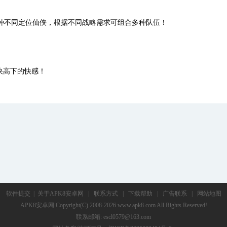
种不同定位仙侠，根据不同战略需求可组合多种队伍！
决高下的快感！
软件提交
|
关于APK8安卓网
|
联系方式
|
下载帮助
|
广告联系
|
网站地图
APK8安卓网
Copyright(C) 2008-2026 www.apk8.com All Rights Reserved!
联系邮箱: escl0579@163.com