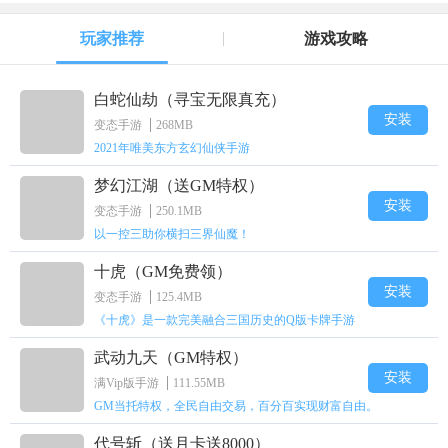
玩家推荐
游戏攻略
白蛇仙劫（寻宝无限真充）
安装
变态手游
268MB
2021年唯美东方玄幻仙侠手游
梦幻江湖（送GM特权）
安装
变态手游
250.1MB
以一控三助你横扫三界仙魔！
十虎（GM免费领）
安装
变态手游
125.4MB
《十虎》是一款完美融合三国历史的Q版卡牌手游
武动九天（GM特权）
安装
满Vip版手游
111.55MB
GM当托特权，全民自由交易，百分百实现财富自由。
代号斩（送月卡送8000）