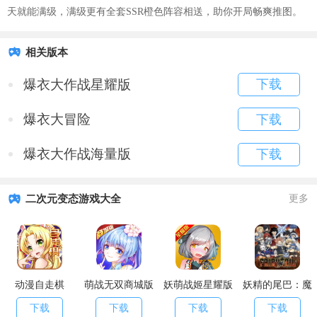
天就能满级，满级更有全套SSR橙色阵容相送，助你开局畅爽推图。
相关版本
爆衣大作战星耀版
下载
爆衣大冒险
下载
爆衣大作战海量版
下载
二次元变态游戏大全
更多
动漫自走棋
萌战无双商城版
妖萌战姬星耀版
妖精的尾巴：魔
导少年
下载
下载
下载
下载