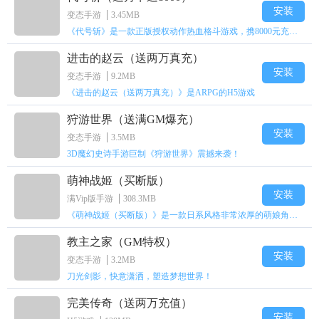
安装
变态手游
3.45MB
《代号斩》是一款正版授权动作热血格斗游戏，携8000元充值壕礼福利来袭！
进击的赵云（送两万真充）
安装
变态手游
9.2MB
《进击的赵云（送两万真充）》是ARPG的H5游戏
狩游世界（送满GM爆充）
安装
变态手游
3.5MB
3D魔幻史诗手游巨制《狩游世界》震撼来袭！
萌神战姬（买断版）
安装
满Vip版手游
308.3MB
《萌神战姬（买断版）》是一款日系风格非常浓厚的萌娘角色扮演策略卡牌手游
教主之家（GM特权）
安装
变态手游
3.2MB
刀光剑影，快意潇洒，塑造梦想世界！
完美传奇（送两万充值）
安装