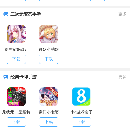
二次元变态手游
更多
奥里希娅战记
狐妖小萌娘
下载
下载
经典卡牌手游
更多
龙状元（星耀特
豪门小老婆
小8游戏盒子
权）
（GM版）
下载
下载
下载