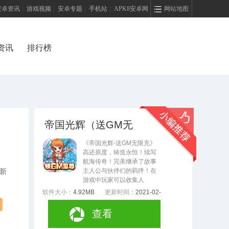
安卓资讯
|
游戏视频
|
安卓专题
|
手机站
|
APK8安卓网
网站地图
资讯
排行榜
帝国光辉（送GM无
限充）
《帝国光辉-送GM无限充》
高还原度，铸造永恒！续写
航海传奇！完美继承了故事
主人公与伙伴们的羁绊！在
新
游戏中玩家可以收集人
软件大小：
4.92MB
更新时间：
2021-02-
08
查看