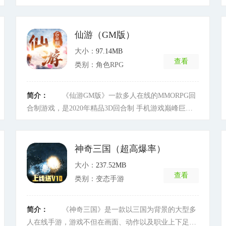
戏以副本通关挑战为游戏基调，通过惊艳的战斗体系、
丰富有趣的互动、新颖的养成玩法、多样化BOSS战，
让玩家切身体会到一个炫丽庞大的玄幻仙侠世界。绝美
仙游（GM版）
女神相伴，超萌精灵跟随，精美酷炫神翼，驾驭无敌飞
大小：
97.14MB
剑，超强法宝护身，尽情刷副本、砍BOSS、屠首领、
查看
类别：角色RPG
闯秘境、镇压魔神，争夺天下第一，成为最强皇者，踏
上万界主宰宝座更多玩法等您来玩!
[详细]
简介：
《仙游GM版》一款多人在线的MMORPG回
合制游戏，是2020年精品3D回合制 手机游戏巅峰巨作!
崭新的画风、鲜明的门派特色、引人入胜的剧情和丰富
多彩的副本任务贯彻整个游戏中，更有技能超强的宠物
与你并肩战斗!上线就送999999999元宝、满级VIP、无
神奇三国（超高爆率）
级别装备、拉风坐骑和酷炫翅膀!连续登陆更送特殊宠
大小：
237.52MB
物、伙伴，海量福利等你拿，助你在江湖中脱颖而出!
查看
类别：变态手游
[详细]
简介：
《神奇三国》是一款以三国为背景的大型多
人在线手游，游戏不但在画面、动作以及职业上下足了