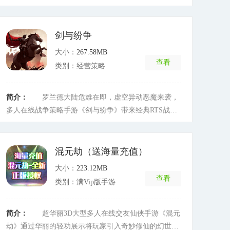
机玩法，动动手指即可畅玩荣耀大陆。次时代引擎打造
的画面和场景，给你无比震撼的视觉冲击;华丽的时装和
百变的宠物，打造专属的个性搭配;丰富海量的强力装备
剑与纷争
和专属技能，运用你的战术和策略，打造最强的传奇战
大小：
267.58MB
士。四大职业、自由PK、无限挂机、BOSS争夺、跨服
查看
类别：经营策略
乱斗、公会战玩法让你的荣耀生涯充满热血;狂拽酷炫称
号、华美珍稀羽翼、海量精美图鉴、炫酷宠物坐骑让你
的英姿永存荣耀大陆;人神魔三族海量英雄，等你来召
简介：
罗兰德大陆危难在即，虚空异动恶魔来袭，
唤，打造你的英雄联盟，多变法阵，以凡人之力比肩神
多人在线战争策略手游《剑与纷争》带来经典RTS战斗
明。更有史诗BOSS等你来挑战，离线挂机终极装备随
体验。招募传说英雄为你征战，恶魔、精灵、精英武士
时爆!让我们共同创建魔域霸业!
[详细]
等多种族等你来统领。多种剧情战役可探索、解谜，策
略布阵更能以一敌十。征战各路名城，力战群英，成为
混元劫（送海量充值）
大陆主宰，下一个大帝也许就是你!
[详细]
大小：
223.12MB
查看
类别：满Vip版手游
简介：
超华丽3D大型多人在线交友仙侠手游《混元
劫》通过华丽的轻功展示将玩家引入奇妙修仙的幻世大