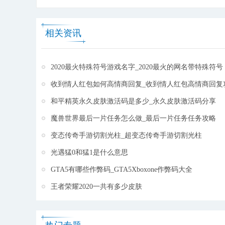
本和跨服PVP、丰富的装备技能、坐骑萌宠和品阶升级
系统， 还别具一格地引进大型游戏在线社交系统，完善
相关资讯
的游戏平衡性以及特殊性，力求给玩家带来全新升级的
游戏体验。全地图无限制速传飞行，全天无限时刷新
boss，装备全靠打，专属属性引爆仙境，全民仙侠由此
2020最火特殊符号游戏名字_2020最火的网名带特殊符号
启程!除此之外，玩家可以通过仙魔战场、封印妖兽、真
仙之路、跨服竞技等形式满足你的PK欲!登录即送神兵
收到情人红包如何高情商回复_收到情人红包高情商回复
利器，再也不用担心孤身一身独闯江湖，和仙侣一起享
和平精英永久皮肤激活码是多少_永久皮肤激活码分享
受快意仙侠生活，铸就一段浪漫的仙剑情缘!
[详细]
魔兽世界最后一片任务怎么做_最后一片任务任务攻略
变态传奇手游切割光柱_超变态传奇手游切割光柱
光遇猛0和猛1是什么意思
GTA5有哪些作弊码_GTA5Xboxone作弊码大全
王者荣耀2020一共有多少皮肤