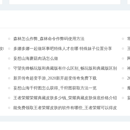
功夫，还在装备提真等方面增加了大量有趣的玩法。攻
城战、天下无双、阵营战等活动让人热血沸腾。天下三
分，在这乱世中，谁能成为一方霸主，成为乱世之王，
由你来定。还在等什么，快来这乱世中，杀出属于你的
一片天吧!
[详细]
森林怎么作弊_森林命令作弊码使用方法
攻略
多娜多娜一起做坏事吧特殊人才在哪 特殊妹子位置分享
妄想山海蘑菇肉汤怎么做
守望先锋畅玩版和典藏版有什么区别_畅玩版和典藏版区别介绍
新开传奇超变手游_2020新开超变传奇免费下载
妄想山海千狩图怎么获得_千狩图获取方法一览
王者荣耀荣耀典藏皮肤多少钱_荣耀典藏皮肤保底价格介绍
能免费领取王者荣耀皮肤的软件有哪些_王者荣耀可以得皮肤的软