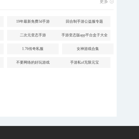
更多
19年最新免费3d手游
回合制手游公益服专题
二次元变态手游
手游变态版app平台盒子大全
1.76传奇私服
女神游戏合集
不要网络的好玩游戏
手游私sf无限元宝