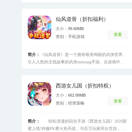
仙风道骨（折扣福利）
大小：
99.60MB
查看
类别：手机游戏
简介：
《仙风道骨》是一个拥有唯美绚丽的武侠世界、
引人入胜的主线故事的武侠mmorpg手游。在游戏中你
不仅可以体验奇异瑰丽的江湖世界，丰富可玩的副本玩
法，畅快有趣的战斗体验，还有随时随地可以交友同玩
的即时系统，结识与你同路的侠侣，一起来书写属于你
西游女儿国（折扣特权）
我的江湖轶事！
[详细]
大小：
602.09MB
查看
类别：经营策略
简介：
轻松浪漫的回合手游《西游女儿国》2020甜
蜜上线!跨服PK赛火热开战，与百万玩家同台竞技，实