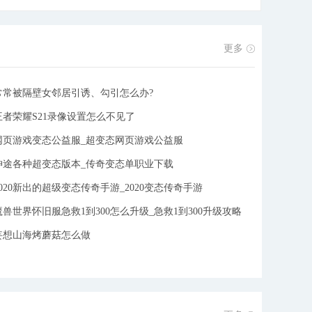
陆，体验畅快杀戮、爱恨情仇。单身汪的福音，女玩家
的天堂。全新飞升版本，经验仙兽、经验圣痕上线就
送，经验宝库挑战次数全面提升，单次挑战只需2分
更多
钟，享受飞一般的升级体验。更有海量福利等你来拿!独
特的坐骑、扎眼的绚丽翅膀、帅气的斗篷、秒变身召唤
常常被隔壁女邻居引诱、勾引怎么办?
巨大魔神助攻等等都不在话下，更有交互性极强的情缘
王者荣耀S21录像设置怎么不见了
和帮派社交玩法，让你兄弟眷侣双丰收。如何打破隔
阂，不再止步于表面朋友?游戏早已为你准备好方法，
网页游戏变态公益服_超变态网页游戏公益服
沙滩派对中邀请双修，不限性别，男男双修把酒欢畅聊
神途各种超变态版本_传奇变态单职业下载
江湖快事，男女双修私窃语交流儿女情长。
[详细]
2020新出的超级变态传奇手游_2020变态传奇手游
魔兽世界怀旧服急救1到300怎么升级_急救1到300升级攻略
妄想山海烤蘑菇怎么做
件