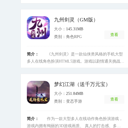
时对决晋升段位，赢取你的专属PVP竞技神装! 《西游
女儿国》取材西游经典剧情，独创天女玩法、英雄救
美、八十一难等60余种玩法，为你打造立体社交;更有一
九州剑灵（GM版）
键减负、离线挂机，高概率合极品等良心机制，让你不
大小：
145.31MB
花钱也可以玩得爽!福利全面升级，7天送【SS级珍
查看
类别：角色RPG
兽】，累计活跃值免费领最新神兽!
[详细]
简介：
《九州剑灵》是一款仙侠类风格的手机大型
多人在线角色扮演HTML5游戏。游戏以剧情通关挑战为
游戏基调，通过惊艳的战斗体系，英雄助阵，圣灵跟
随，手持神兵，驾驭神兽，法宝护身，佩酷炫神翼，挑
战BOSS、劫杀玩家、击杀首领、激斗武神台、无双皇
梦幻江湖（送千万元宝）
者殿，称霸神魔塔、多样化BOSS系统(单人、多人、世
大小：
251.84MB
界、专属、秘境)，更有跨区争霸【众神皇座】等你争夺
查看
类别：变态手游
神皇之位，无限挑战无尽激激斗让玩家切身体会到一个
炫丽庞大的玄幻仙侠世界。
[详细]
简介：
作为一款大型多人在线动作角色扮演游戏，
游戏内拥有绚丽的3D游戏画质、 真人的打击感、多副