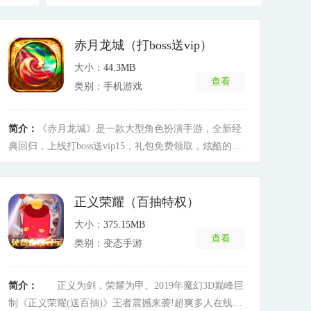
赤月龙城（打boss送vip）
大小：
44.3MB
查看
类别：手机游戏
简介：
《赤月龙城》是一款大型角色扮演手游，全新经
典回归，上线打boss送vip15，礼包免费领取，炫酷的套
装外形，大量boss超快复活，装备爆满屏，等你挑战，
游戏人生，开启你的巅峰之战！
[详细]
正义荣耀（百抽特权）
大小：
375.15MB
查看
类别：变态手游
简介：
正义为剑，荣耀为甲。2019年魔幻3D巅峰巨
制《正义荣耀(送百抽)》王者震撼来袭!超爽多人在线挂