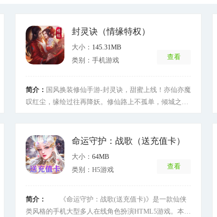
封灵诀（情缘特权）
大小：
145.31MB
查看
类别：手机游戏
简介：
国风换装修仙手游-封灵诀，甜蜜上线！亦仙亦魔
叹红尘，缘绘过往再降妖。修仙路上不孤单，倾城之恋
姻为你，有各具特色的酷炫神兽坐骑幻化外观，霸道强
力的妖灵随身护法，还有上百套绚丽外观资源任你选
择，更有婚恋系统助花前月下更体验脉脉情深。无论游
命运守护：战歌（送充值卡）
戏内外，都为您提供不一样的享受，一个不一样的蜀山
大小：
64MB
修仙世界，等你来战！
[详细]
查看
类别：H5游戏
简介：
《命运守护：战歌(送充值卡)》是一款仙侠
类风格的手机大型多人在线角色扮演HTML5游戏。本游