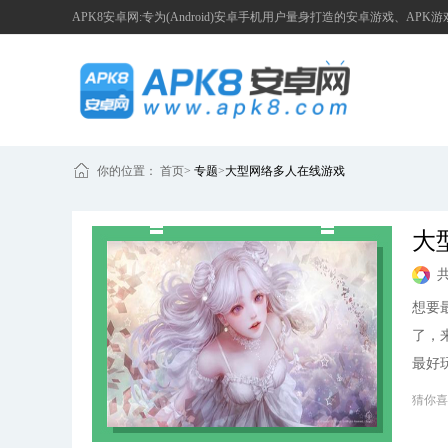
APK8安卓网:专为(Android)安卓手机用户量身打造的安卓游戏、APK
你的位置：
首页
>
专题
>
大型网络多人在线游戏
大
想要
了，
最好
猜你喜