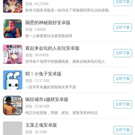
立即下载
冒险
94.27MB
惊奇大陆安卓版是一款结合了冒险跟经营玩法的游戏。
隔壁的神秘面纱安卓版
立即下载
冒险
128MB
第一人称视觉玩法类冒险游戏
看起来会玩的人在玩安卓版
立即下载
冒险
38.04MB
找寻各个场景中的隐藏线索，搜集证物来找出犯人
耶！小兔子安卓版
立即下载
冒险
25.57 MB
一款非常有趣的冒险闯关类手游
疯狂城市4越狱安卓版
立即下载
冒险
33.90 MB
纯正沙盒冒险，驾驶、射击、冒险等多种玩法
玉藻之魂安卓版
立即下载
冒险
38.1MB