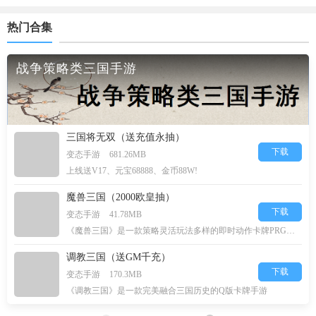
热门合集
战争策略类三国手游
三国将无双（送充值永抽）
下载
变态手游
681.26MB
上线送V17、元宝68888、金币88W!
魔兽三国（2000欧皇抽）
下载
变态手游
41.78MB
《魔兽三国》是一款策略灵活玩法多样的即时动作卡牌PRG游戏，
调教三国（送GM千充）
下载
变态手游
170.3MB
《调教三国》是一款完美融合三国历史的Q版卡牌手游