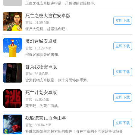
玉藻之魂安卓版讲得是一只狐狸的冒险故事。
死亡之校大逃亡安卓版
立即下载
冒险
61.59 MB
僵尸大危机，赶紧逃命吧！
魔幻迷城安卓版
立即下载
冒险
152.29 MB
挖掘迷城深处的未知。
皆为我物安卓版
立即下载
冒险
86.84MB
皆为我物安卓版是一款十分恐怖的手游。
死亡计划安卓版
立即下载
冒险
93.95 MB
死王吧，为死亡而战。
残酷谎言11血色山谷
立即下载
冒险
660.84 MB
将继续跟随主角探索新的案件！各种丰富的不同谜题等你解开