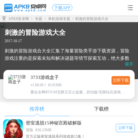
下载APP
APK8安卓网
>
专题
>
单机游戏专题
> 刺激的冒险游戏大全
刺激的冒险游戏大全
2017-10-17
刺激的冒险游戏合大全汇集了海量冒险类手游下载资源，冒险
游戏注重的是探索未知和解决谜题等情节探索互动，绝大多数
展开
冒险游戏还会依托一个强大的故事剧情来烘托整个冒险故事的
旅程，而冒险游戏也是更加的考验玩家的观察力和分析能力。
3733游戏盒子
立即下载
v1.60.00
16.91MB
聚合全网BT/GM无限元宝公益服，折扣版/无限钻石游戏下载
推荐榜
下载榜
密室逃脱15神秘宫殿破解版
立即下载
冒险
818.23MB
官方正版密室逃脱系列游戏第15集！