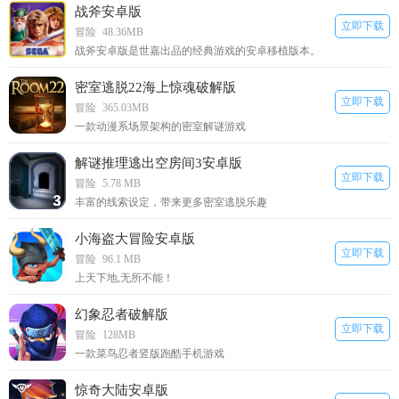
战斧安卓版
立即下载
冒险
48.36MB
战斧安卓版是世嘉出品的经典游戏的安卓移植版本。
密室逃脱22海上惊魂破解版
立即下载
冒险
365.03MB
一款动漫系场景架构的密室解谜游戏
解谜推理逃出空房间3安卓版
立即下载
冒险
5.78 MB
丰富的线索设定，带来更多密室逃脱乐趣
小海盗大冒险安卓版
立即下载
冒险
96.1 MB
上天下地,无所不能！
幻象忍者破解版
立即下载
冒险
128MB
一款菜鸟忍者竖版跑酷手机游戏
惊奇大陆安卓版