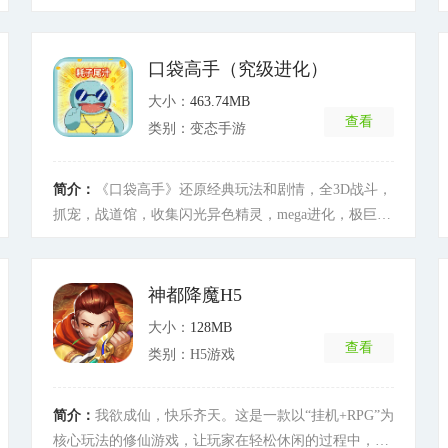
紫水晶*100，金币*200W，后续登录还能获取海量道
具、高阶装备，更可领取礼包获得史诗级宠物！ 精致的
美术画面通过炫酷3D效果为玩家呈现了一个人魔大战的
口袋高手（究级进化）
历史战场。绚丽坐骑、特色宠物、逆天神器、极品装
大小：
463.74MB
备、超级BOSS、征途历练等玩法供玩家探索，踏上君
查看
类别：变态手游
王之路。全自由化的PK对抗，极致激爽的战斗对决，将
最大限度满足你对仙魔手游的所有幻想！
[详细]
简介：
《口袋高手》还原经典玩法和剧情，全3D战斗，
抓宠，战道馆，收集闪光异色精灵，mega进化，极巨
化，让你体验前所未有的宠物小精灵冒险。开局送你
VIP8,10万钻石以及100万银币，及海量充值卡。经典御
三家，海量神宠等你来获取，助你轻松成为驰骋宠物小
神都降魔H5
精灵世界。还在等什么，与你的伙伴一同开始冒险，成
大小：
128MB
为一代宠物小精灵大师吧！
[详细]
查看
类别：H5游戏
简介：
我欲成仙，快乐齐天。这是一款以“挂机+RPG”为
核心玩法的修仙游戏，让玩家在轻松休闲的过程中，体