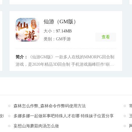
会到修仙的乐趣。修仙的路途上不止降魔伏妖，还有各
种形象皮肤幻化，有宠物，有仙侣，有师徒，有姻缘，
藏宝图，各种奇遇和有趣的玩法等着你。
[详细]
仙游（GM版）
大小：
97.14MB
查看
类别：GM手游
简介：
《仙游GM版》一款多人在线的MMORPG回合制
游戏，是2020年精品3D回合制 手机游戏巅峰巨作!崭新
的画风、鲜明的门派特色、引人入胜的剧情和丰富多彩
的副本任务贯彻整个游戏中，更有技能超强的宠物与你
并肩战斗!上线就送999999999元宝、满级VIP、无级别
装备、拉风坐骑和酷炫翅膀!连续登陆更送特殊宠物、伙
伴，海量福利等你拿，助你在江湖中脱颖而出!
[详细]
森林怎么作弊_森林命令作弊码使用方法
攻略
多娜多娜一起做坏事吧特殊人才在哪 特殊妹子位置分享
妄想山海蘑菇肉汤怎么做