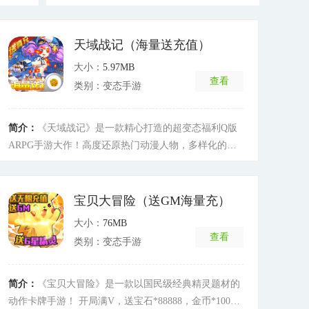
天域战记（海量送充值）
大小：
5.97MB
查看
类别：变态手游
简介：
《天域战记》是一款精心打造的超变态福利Q版
ARPG手游大作！高度还原热门动漫人物，多样化的职
业分支、无限连击的动作特性、精准的操作体验与打击
快感，杀戮之塔、世界BOSS、荣耀战场、古墓密藏等
特色玩法，带你进入精彩纷呈的冒险之旅。
[详细]
宝贝大冒险（送GM海量充）
大小：
76MB
查看
类别：变态手游
简介：
《宝贝大冒险》是一款以国民级经典精灵题材的
动作卡牌手游！ 开局满V，送宝石*88888，金币*1000