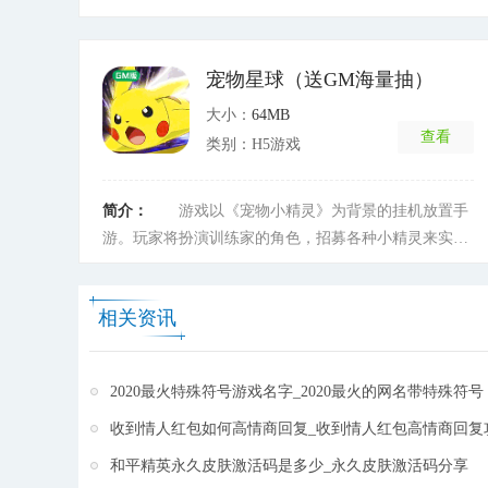
典剧情。游戏中，各种新奇副本来袭，一起激战。培养
精灵，不断进化，实力无限提升，还有丰富的PVP和
PVE经典玩法，超多副本任务等着你来挑战。
[详细]
宠物星球（送GM海量抽）
大小：
64MB
查看
类别：H5游戏
简介：
游戏以《宠物小精灵》为背景的挂机放置手
游。玩家将扮演训练家的角色，招募各种小精灵来实现
伟大的训练家的梦想。游戏独创AR世界玩法，将游戏与
现实结合，可以与其他玩家进行玩法互动，让你体验不
相关资讯
一样的冒险。
[详细]
2020最火特殊符号游戏名字_2020最火的网名带特殊符号
收到情人红包如何高情商回复_收到情人红包高情商回复
和平精英永久皮肤激活码是多少_永久皮肤激活码分享