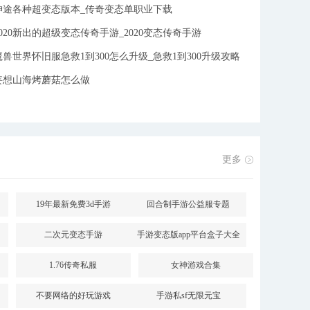
神途各种超变态版本_传奇变态单职业下载
2020新出的超级变态传奇手游_2020变态传奇手游
魔兽世界怀旧服急救1到300怎么升级_急救1到300升级攻略
妄想山海烤蘑菇怎么做
件
更多
19年最新免费3d手游
回合制手游公益服专题
二次元变态手游
手游变态版app平台盒子大全
1.76传奇私服
女神游戏合集
不要网络的好玩游戏
手游私sf无限元宝