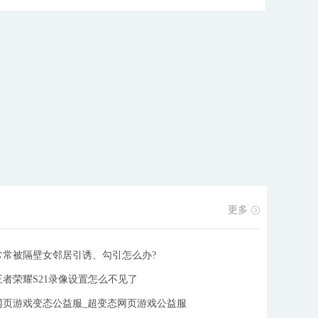
飞剑，神兵在手仙甲在身，携带至尊法宝，灵宠灵侍跟
随，傲视翔游人、灵、仙三界。游戏满V，上线就送
VIP15，独创宠物、灵侍，上阵突破界限可上阵多人，
穿最炫的装备，打最刺激的团，冲!!
[详细]
更多
常常被隔壁女邻居引诱、勾引怎么办?
王者荣耀S21录像设置怎么不见了
网页游戏变态公益服_超变态网页游戏公益服