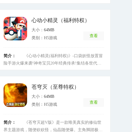
万、6星神品精灵，每日领真充，可激活所有活动。升
级登录再送GM3特权，无限货币最低10元开启，体验激
爽击穿版！ 决定是你了，精灵世界新一代的宠物训练大
心动小精灵（福利特权）
师！
[详细]
大小：
64MB
查看
类别：H5游戏
简介：
《心动小精灵(福利特权)》-口袋妖怪放置冒
险手游火爆来袭!神奇宝贝20年经典传承!集结各世代宠
物小精灵，还原精灵宝可梦精髓!全新放置玩法，拒绝爆
肝，让你快速升级!结合丰富的任务系统和PVP战斗，深
度交互，让你尽情探索精灵世界!多维度的宠物培养系
苍穹灭（至尊特权）
统，耳熟能详的宝可梦，酷炫的坐骑，野外神宠捕捉，
大小：
64MB
让你战力飙升!快来心动小精灵，重温美好回忆，给你超
查看
类别：H5游戏
棒的冒险体验!
[详细]
简介：
《苍穹灭超V版》是一款唯美真实的修仙世
界主题游戏，随便砍砍怪，仙晶随便爆。主角脚踏极品