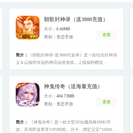
朝歌封神录（送3888充值）
大小：
6.60MB
查看
类别：变态手游
简介：
《朝歌封神录-送3888代金券》是一款结合封神演
义＆山海经传说的神话仙侠游戏，上线福利赠送
SVIP6，18888元宝，200w铜币，登录可领总额3888元
代金券真充，可激活充值活动和VIP经验；更有丰厚独
家平台福利礼包助力，致力打造高自由度东方奇幻仙侠
神鬼传奇（送海量充值）
大世界，创新打造神将、骑宠策略搭配玩法，还有大跨
大小：
404.73MB
服PVP排位赛，争夺最强霸主，畅享激战快感； 游戏画
查看
类别：变态手游
风结合山海神话与国风二次元画风，体验游戏如同遨游
在山海神话的玄幻世界中，点神将，收妖兽，炼神器，
披荆斩棘历万劫千难，羽化成仙封神留名。
[详细]
简介：
《神鬼传奇》是一款大型3D仙魔风格MMO手
游。开局即送尊享VIP9特权、月卡、绑定元宝*10000，