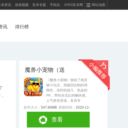
安卓资讯
|
游戏视频
|
安卓专题
|
手机站
|
APK8安卓网
网站地图
资讯
排行榜
魔兽小宠物（送
1688充值）
《魔兽小宠物》独创了精灵
格斗玩法，突破回合制的局
了
限性，实时的战斗、热血的
PK，带给你无比的畅快感。
游，
人气角色登场，各具专
软件大小：
547.80MB
更新时间：
2020-11-
27
查看