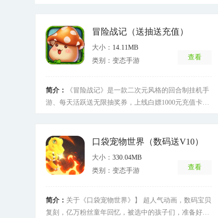
冒险战记（送抽送充值）
大小：
14.11MB
查看
类别：变态手游
简介：
《冒险战记》是一款二次元风格的回合制挂机手
游、每天活跃送无限抽奖券，上线白嫖1000元充值卡豪
礼，轻松挂机升级，休闲聊天两不误，剧情有趣，玩法
丰富，紧张刺激的回合制战斗系统，多变的宠物搭配组
合，不同的武器装备，让战斗充满策略性!帮派玩法和各
口袋宠物世界（数码送V10）
种任务系统，奖励丰富拿到手不停，助你战力快速提升-
大小：
330.04MB
--刺激的跨服战斗---跨服pk，称霸魔法学院，万人关注
查看
类别：变态手游
你的实力，助你走上人生巅峰!---装扮坐骑自由搭配-----
酷炫的装扮和坐骑随你搭配，展现个性的时刻，带上你
的强力坐骑称霸魔法世界。
[详细]
简介：
关于《口袋宠物世界》】 超人气动画，数码宝贝
复刻，亿万粉丝童年回忆，被选中的孩子们，准备好进