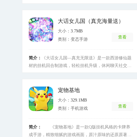
入《口袋宠物世界》。百款3D精模萌宠，亚古兽、加布
兽、天女兽、天使兽再次齐聚，等你召唤！多线程进
化、世界BOSS、各种独创玩法乐不停。超丰厚福利礼
大话女儿国（真充海量送）
品感恩赠送，奖品堆起来能绕数码世界三圈！亚古兽进
大小：
3.7MB
化，加布兽进化......这些熟悉而亲切的声音，这些难以
查看
类别：变态手游
忘怀的感动，由《口袋宠物世界》为你一一重现，重温
经典，畅享感动时刻！现在就让我们一起进入《口袋宠
物世界》，找回童年，携手战斗，拯救世界！
[详细]
简介：
《大话女儿国—真充无限送》是一款西游修仙题
材的挂机回合制游戏，轻松挂机升级，休闲聊天社交两
不误。剧情有趣、玩法丰富，紧张刺激的回合战斗系
统、多变的宠物搭配组合、不同的武器装备，让战斗充
满策略性！ ---丰富的帮派玩法--- 各种任务系统，帮派
宠物基地
任务，奖励丰富拿到手不停，助你战力快速提升 ---刺激
大小：
329.1MB
的跨服战斗--- 跨服PK，称霸三界，万人关注你的实
查看
类别：手机游戏
力，助你走上人生巅峰！ ---装扮坐骑自由搭配--- Q萌
酷炫的装扮和坐骑随你搭配，展现个性的时刻，带上你
强力坐骑鏖战三界！
[详细]
简介：
《宠物基地》是一款Q版挂机风格的卡牌养
成手游，精致细腻的游戏画面，原汁原味的还原原著经