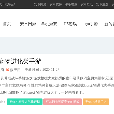
游戏下载平台!
安卓网游
|
安卓软件
|
平板电脑
|
安卓壁纸
|
安卓主题
|
首页
安卓网游
单机游戏
H5游戏
gm手游
新闻
os宠物进化类手游
更新时间：2020-11-27
共有
16
款应用
精灵养成战斗手机游戏,游戏根据大家熟悉的童年经典数码宝贝为题材,还原
中丰富的宠物精灵,个性的精灵养成玩法,很多玩家都想找ios宠物进化类手
pk8小编准备了iPhone宠物类游戏大全，一起来看看吧。
欢：
宠物小精灵人气排行榜
可以拥有可爱宠物的游戏
宠物小精灵手游