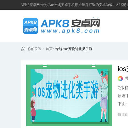
APK8安卓网:专为(Android)安卓手机用户量身打造的安卓游戏、APK
你的位置：
首页
>
专题
>
ios宠物进化类手游
i
Q版
原著
下面a
猜你喜